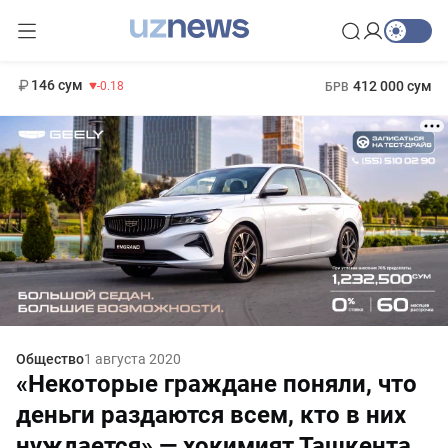
11 916 сум
28.92
13 749 сум
1 271 000 сум
32.19
МРОТ
146 сум
412 000 сум
-0.18
БРВ
Общество
1 августа 2020
«Некоторые граждане поняли, что
деньги раздаются всем, кто в них
нуждается» — хокимият Ташкента