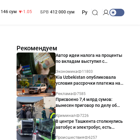
13 717 сум
-25.83
МРОТ
1 271 000 сум
146 сум
-1.05
БРВ
412 000 сум
Ру
Рекомендуем
Автор идеи налога на проценты
по вкладам выступил с
разъяснением
Экономика
11803
Kia Uzbekistan опубликовала
условия рассрочки платежа на
Kia Sonet со ставкой от 0%
Реклама
7585
годовых
Присвоено 7,4 млрд сумов:
вынесен приговор по делу об
обрушении путепровода в
Криминал
7226
Ташкенте
В центре Ташкента столкнулись
автобус и электробус, есть
пострадавший — видео
Происшествия
6257