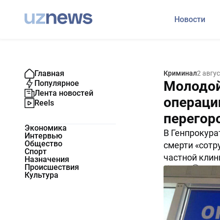
Новости
Главная
Криминал
2 авгу
Молодой
Популярное
Лента новостей
операци
Reels
перегор
Экономика
В Генпрокур
Интервью
Общество
смерти «сотр
Спорт
частной клин
Назначения
Происшествия
21110
0
Культура