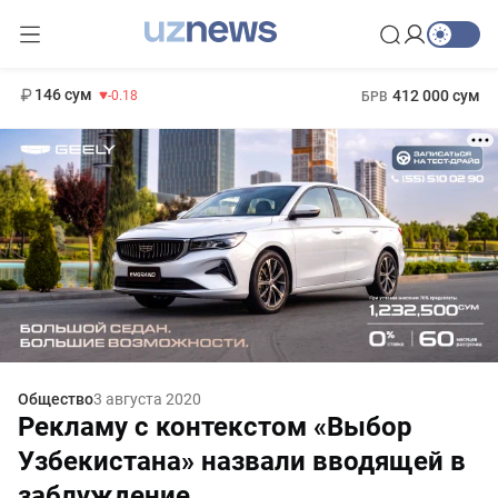
11 916 сум
28.92
13 749 сум
1 271 000 сум
32.19
МРОТ
146 сум
412 000 сум
-0.18
БРВ
Общество
3 августа 2020
Рекламу с контекстом «Выбор
Узбекистана» назвали вводящей в
заблуждение