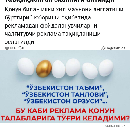
Қонун билан икки хил маънони англатиши,
бўрттириб юбориши оқибатида
рекламадан фойдаланувчиларни
чалғитувчи реклама тақиқланиши
эслатилди.
1315
0
Поделиться
consumer.uz