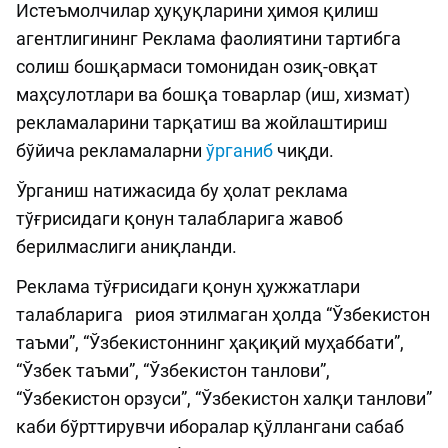
Истеъмолчилар ҳуқуқларини ҳимоя қилиш
агентлигининг Реклама фаолиятини тартибга
солиш бошқармаси томонидан озиқ-овқат
маҳсулотлари ва бошқа товарлар (иш, хизмат)
рекламаларини тарқатиш ва жойлаштириш
бўйича рекламаларни
ўрганиб
чиқди.
Ўрганиш натижасида бу ҳолат реклама
тўғрисидаги қонун талабларига жавоб
берилмаслиги аниқланди.
Реклама тўғрисидаги қонун ҳужжатлари
талабларига риоя этилмаган ҳолда “Ўзбекистон
таъми”, “Ўзбекистоннинг ҳақиқий муҳаббати”,
“Ўзбек таъми”, “Ўзбекистон танлови”,
“Ўзбекистон орзуси”, “Ўзбекистон халқи танлови”
каби бўрттирувчи иборалар қўллангани сабаб