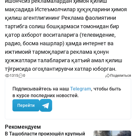
ишончсиз рекламалардан ҳимоя қилиш
мақсадида Истеъмолчилар ҳуқуқларини ҳимоя
қилиш агентлигининг Реклама фаолиятини
тартибга солиш бошқармаси томонидан бир
қатор ахборот воситаларига (телевидение,
радио, босма нашрлар) ҳамда интернет ва
ижтимоий тармоқларига реклама қонун
ҳужжатлари талабларига қатъий амал қилиш
тўғрисида огоҳлантирувчи хатлар юборган.
1315
0
Поделиться
Подписывайтесь на наш
Telegram
, чтобы быть
в курсе последних новостей.
Перейти
Рекомендуем
В Ташобласти произошёл крупный