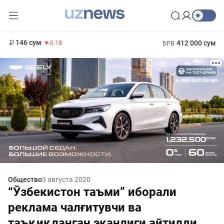
11 916 сум
28.92
13 749 сум
1 271 000 сум
32.19
МРОТ
146 сум
412 000 сум
-0.18
БРВ
Общество
3 августа 2020
“Ўзбекистон таъми” иборали
реклама чалғитувчи ва
таъқиқланган эканлиги айтилди