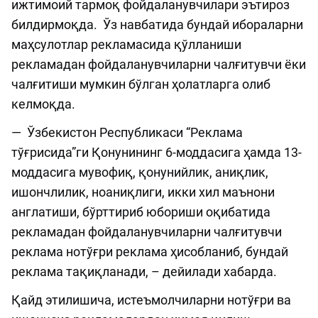
ижтимоий тармоқ фойдаланувчилари эътироз
билдирмоқда. Ўз навбатида бундай ибораларни
маҳсулотлар рекламасида қўлланиши
рекламадан фойдаланувчиларни чалғитувчи ёки
чалғитиши мумкин бўлган ҳолатларга олиб
келмоқда.
— Ўзбекистон Республикаси “Реклама
тўғрисида”ги Қонунининг 6-моддасига ҳамда 13-
моддасига мувофиқ, қонунийлик, аниқлик,
ишончлилик, ноаниқлиги, икки хил маънони
англатиши, бўрттириб юбориши оқибатида
рекламадан фойдаланувчиларни чалғитувчи
реклама нотўғри реклама ҳисобланиб, бундай
реклама тақиқланади, – дейилади хабарда.
Қайд этилишича, истеъмолчиларни нотўғри ва