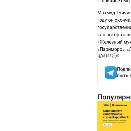
О причине смер
Махмуд Туйчиев
году он оконч
государственно
как автор таки
«Железный муж
«Париморо», «
8188
0
Подпи
быть 
Популярн