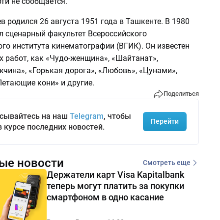
ти не сообщается.
 родился 26 августа 1951 года в Ташкенте. В 1980
ил сценарный факультет Всероссийского
го института кинематографии (ВГИК). Он известен
х работ, как «Чудо-женщина», «Шайтанат»,
чина», «Горькая дорога», «Любовь», «Цунами»,
Летающие кони» и другие.
Поделиться
сывайтесь на наш
Telegram
, чтобы
Перейти
в курсе последних новостей.
ые новости
Смотреть еще
Держатели карт Visa Kapitalbank
теперь могут платить за покупки
смартфоном в одно касание