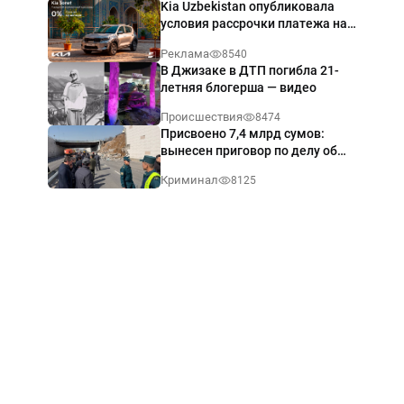
Kia Uzbekistan опубликовала
условия рассрочки платежа на
Kia Sonet со ставкой от 0%
Реклама
8540
годовых
В Джизаке в ДТП погибла 21-
летняя блогерша — видео
Происшествия
8474
Присвоено 7,4 млрд сумов:
вынесен приговор по делу об
обрушении путепровода в
Криминал
8125
Ташкенте