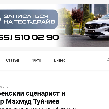
Статьи
Фото
Видео
та 2020
бекский сценарист и
р Махмуд Туйчиев
 жизни скончался ветеран узбекского