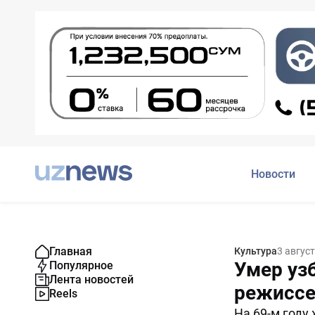
Новости
Главная
Культура
3 авгус
Умер уз
Популярное
Лента новостей
режиссе
Reels
На 69-м году