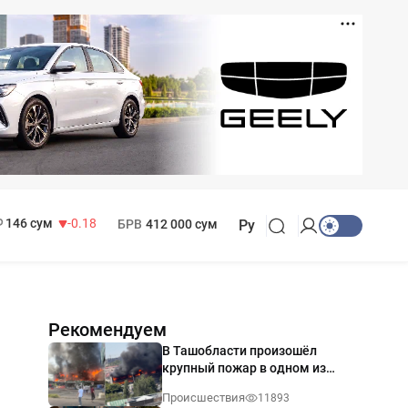
11 916 сум
28.92
13 749 сум
32.19
МРОТ
1 271 000 сум
146 сум
-0.18
БРВ
412 000 сум
Ру
Рекомендуем
В Ташобласти произошёл
крупный пожар в одном из
магазинов — видео
Происшествия
11893