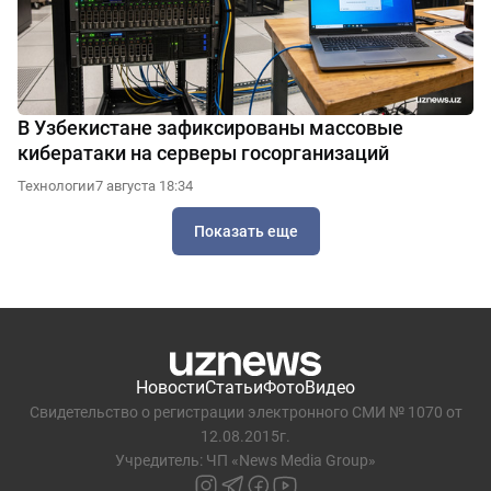
В Узбекистане зафиксированы массовые
кибератаки на серверы госорганизаций
Технологии
7 августа 18:34
Показать еще
Новости
Статьи
Фото
Видео
Свидетельство о регистрации электронного СМИ № 1070 от
12.08.2015г.
Учредитель: ЧП «News Media Group»