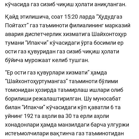
кўчасида газ сизиб чиқиш ҳолати аниқланган.
Қайд этилишича, соат 15:20 ларда “Ҳудудгаз
Пойтахт” газ таъминоти филиалининг марказий
авария диспетчерлик хизматига Шайхонтоҳур
тумани “Ипакчи” кўчасидаги ўрта босимли ер
ости газ қувуридан газ сизиб чиқиш ҳолати
бўйича мурожаат келиб тушган.
“Ер ости газ қувурлари хизмати” ҳамда
“Шайхонтоҳуртумангаз” таъминоти бўлими
томонидан ҳозирда таъмирлаш ишлари олиб
борилиши режалаштирилган. Шу муносабат
билан “Ипакчи” кўчасидаги кўп қаватли 6 та
уйнинг 192 та аҳоли ва 30 та ерли аҳоли
хонадонлари ҳамда манзилдаги барча улгуржи
истеъмолчилари вақтинча газ таъминотидан