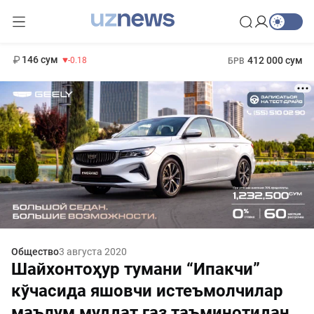
11 916 сум
28.92
13 749 сум
1 271 000 сум
32.19
МРОТ
146 сум
412 000 сум
-0.18
БРВ
Общество
3 августа 2020
Шайхонтоҳур тумани “Ипакчи”
кўчасида яшовчи истеъмолчилар
маълум муддат газ таъминотидан