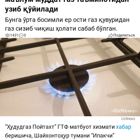
узиб қўйилади
Бунга ўрта босимли ер ости газ қувуридан
газ сизиб чиқиш ҳолати сабаб бўлган.
1431
0
Поделиться
UzNews
“Ҳудудгаз Пойтахт” ГТФ матбуот хизмати
хабар
беришича, Шайхонтоҳур тумани “Ипакчи”