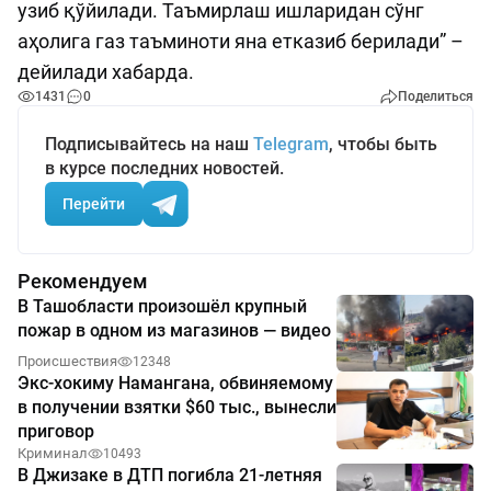
узиб қўйилади. Таъмирлаш ишларидан сўнг
аҳолига газ таъминоти яна етказиб берилади” –
дейилади хабарда.
1431
0
Поделиться
Подписывайтесь на наш
Telegram
, чтобы быть
в курсе последних новостей.
Перейти
Рекомендуем
В Ташобласти произошёл крупный
пожар в одном из магазинов — видео
Происшествия
12348
Экс-хокиму Намангана, обвиняемому
в получении взятки $60 тыс., вынесли
приговор
Криминал
10493
В Джизаке в ДТП погибла 21-летняя