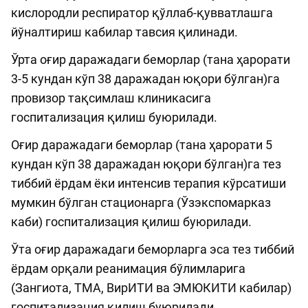
кислородли респиратор қўллаб-қувватлашга
йўналтириш кабилар тавсия қилинади.
Ўрта оғир даражадаги беморлар (тана ҳарорати
3-5 кундан кўп 38 даражадан юқори бўлган)га
провизор тақсимлаш клиникасига
госпитализация қилиш буюрилади.
Оғир даражадаги беморлар (тана ҳарорати 5
кундан кўп 38 даражадан юқори бўлган)га тез
тиббий ёрдам ёки интенсив терапия кўрсатиши
мумкин бўлган стационарга (Ўзэкспомарказ
каби) госпитализация қилиш буюрилади.
Ўта оғир даражадаги беморларга эса тез тиббий
ёрдам орқали реанимация бўлимларига
(Зангиота, ТМА, ВирИТИ ва ЭМЮКИТИ кабилар)
госпитализация қилиш буюрилади.