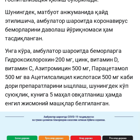
Шунингдек, матбуот анжуманида қайд
этилишича, амбулатор шароитда коронавирус
беморларини даволаш йўриқномаси ҳам
тасдиқланган.
Унга кўра, амбулатор шароитда беморларга
Гидроксихлорохин-200 мг, цинк, витамин D,
витамин С, Азитромицин 500 мг, Парацетамол
500 мг ва Ацетилсалицил кислотаси 500 мг каби
дори препаратларини ыщллаш, шунингдек кўп
суюқлик, кунига 5 маҳал овқатланиш ҳамда
енгил жисмоний машқлар белгиланган.