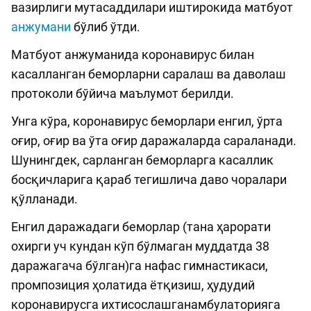
вазирлиги мутасаддилари иштирокида матбуот
анжумани
бўлиб ўтди.
Матбуот анжуманида коронавирус билан
касалланган беморларни саралаш ва даволаш
протоколи бўйича маълумот берилди.
Унга кўра, коронавирус беморлари енгил, ўрта
оғир, оғир ва ўта оғир даражаларда сараланади.
Шунингдек, сарланган беморларга касаллик
босқичларига қараб тегишлича даво чоралари
қўлланади.
Енгил даражадаги беморлар (тана ҳарорати
охирги уч кундан кўп бўлмаган муддатда 38
даражагача бўлган)га нафас гимнастикаси,
промпозиция ҳолатида ётқизиш, ҳудудий
коронавирусга ихтисослашганамбулаторияга