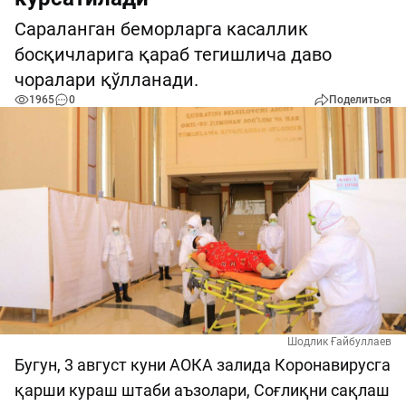
Cараланган беморларга касаллик
босқичларига қараб тегишлича даво
чоралари қўлланади.
1965
0
Поделиться
Шодлик Ғайбуллаев
Бугун, 3 август куни АОКА залида Коронавирусга
қарши кураш штаби аъзолари, Соғлиқни сақлаш