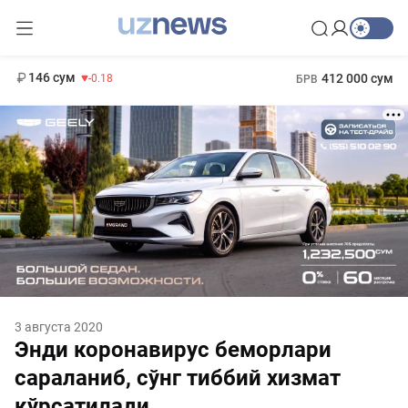
11 916 сум
28.92
13 749 сум
1 271 000 сум
32.19
МРОТ
146 сум
412 000 сум
-0.18
БРВ
3 августа 2020
Энди коронавирус беморлари
сараланиб, сўнг тиббий хизмат
кўрсатилади