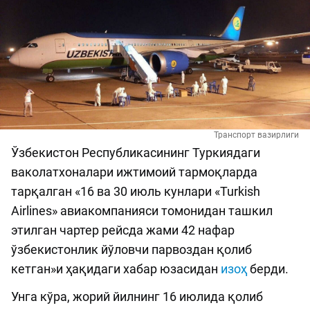
Транспорт вазирлиги
Ўзбекистон Республикасининг Туркиядаги
ваколатхоналари ижтимоий тармоқларда
тарқалган «16 ва 30 июль кунлари «Turkish
Airlines» авиакомпанияси томонидан ташкил
этилган чартер рейсда жами 42 нафар
ўзбекистонлик йўловчи парвоздан қолиб
кетган»и ҳақидаги хабар юзасидан
изоҳ
берди.
Унга кўра, жорий йилнинг 16 июлида қолиб