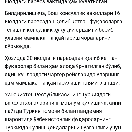
июлдаги парвоз вақтида ҳам кузатилган.
Билдирилишича, Бош консуллик вакиллари 16
июлдаги парвоздан қолиб кетган фуқароларга
тегишли консуллик-ҳуқуқий ёрдамни бериб,
уларни мамлакатга қайтариш чораларини
кўрмоқда.
Ҳозирда 30 июлдаги парвоздан қолиб кетган
фуқаролар билан ҳам алоқа ўрнатилган бўлиб,
яқин кунлардаги чартер рейсларида уларнинг
ҳам мамлакатга қайтарилиши таъминланади.
Ўзбекистон Республикасининг Туркиядаги
ваколатхоналарининг маълум қилишича, айни
пайтда Туркия томони билан пандемия
шароитида ўзбекистонлик фуқароларнинг
Туркияда бўлиш қоидаларини бузганлиги учун