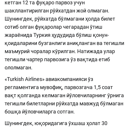
кетган 12 та фуқаро парвоз учун
шакллантирилган рўйхатдан жой олмаган.
Шунингдек, рўйхатда бўлмагани ҳолда билет
сотиб олган фуқаролар чегарадан ўтиш
жараёнида Туркия ҳудудида бўлиш қонун-
қоидаларини бузганлиги аниқланган ва тегишли
маъмурий чоралар кўрилган. Натижада улар
тегишли чартер парвозига ўз вақтида етиб
ололмаган.
«Turkish Airlines» авиакомпанияси ўз
регламентига мувофиқ, парвозгача 1,5 соат
вақт қолганда келмаган йўловчиларнинг ўрнига
тегишли билетларни рўйхатда мавжуд бўлмаган
бошқа йўловчиларга сотган.
Шунингдек, юқоридагига ўхшаш ҳолат 30