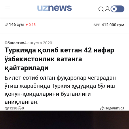
11 916 сум
28.92
13 749 сум
1 271 000 сум
32.19
МРОТ
146 сум
412 000 сум
-0.18
БРВ
Общество
4 августа 2020
Туркияда қолиб кетган 42 нафар
ўзбекистонлик ватанга
қайтарилади
Билет сотиб олган фуқаролар чегарадан
ўтиш жараёнида Туркия ҳудудида бўлиш
қонун-қоидаларини бузганлиги
аниқланган.
1230
0
Поделиться