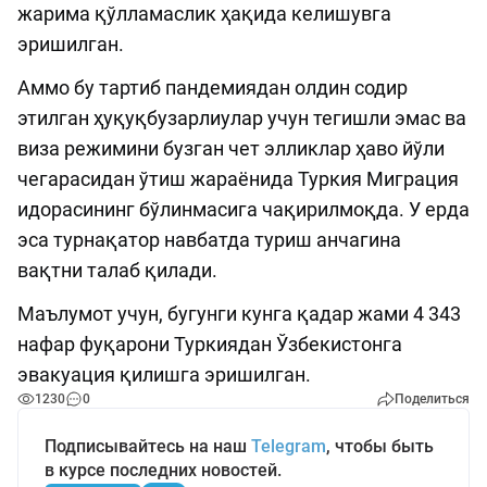
жарима қўлламаслик ҳақида келишувга
эришилган.
Аммо бу тартиб пандемиядан олдин содир
этилган ҳуқуқбузарлиулар учун тегишли эмас ва
виза режимини бузган чет элликлар ҳаво йўли
чегарасидан ўтиш жараёнида Туркия Миграция
идорасининг бўлинмасига чақирилмоқда. У ерда
эса турнақатор навбатда туриш анчагина
вақтни талаб қилади.
Маълумот учун, бугунги кунга қадар жами 4 343
нафар фуқарони Туркиядан Ўзбекистонга
эвакуация қилишга эришилган.
1230
0
Поделиться
Подписывайтесь на наш
Telegram
, чтобы быть
в курсе последних новостей.