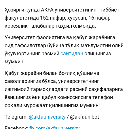
Ҳозирги кунда AKFA университетининг тиббиёт
факультетида 152 нафар, хусусан, 16 нафар
кореялик талабалар таҳсил олмоқда.
Университет фаолиятига ва қабул жараёнига
оид тафсилотлар бўйича тўлиқ маълумотни олий
ўқув юртининг расмий
сайтидан
олишингиз
мумкин.
Қабул жараёни билан боғлиқ қўшимча
саволларингиз бўлса, университетнинг
ижтимоий тармоқлардаги расмий саҳифаларига
ёзишингиз ёки қабул комиссиясига телефон
орқали мурожаат қилишингиз мумкин:
Telegram:
@akfauniversity
/ @akfaunibot
Facebook:
fb.com/akfauniversity