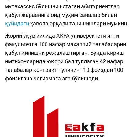
мутахассис бўлишни истаган абитуриентлар
қабул жараёнига оид муҳим саналар билан
қуйидаги
ҳавола орқали танишишлари мумкин.
Жорий ўқув йилида AKFA университети янги
факультетга 100 нафар маҳаллий талабаларни
қабул қилишни режалаштирган. Бунда кириш
имтиҳонларида юқори бал тўплаган 42 нафар
талабалар контракт пулининг 10 фоиздан 100
фоизигача чегирмага эга бўлишади.