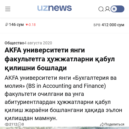
11 916 сум
28.92
13 749 сум
1 271 000 сум
32.19
МРОТ
146 сум
412 000 сум
-0.18
БРВ
Общество
4 августа 2020
AKFA университети янги
факультетга ҳужжатларни қабул
қилишни бошлади
AKFA университети янги «Бухгалтерия ва
молия» (BS in Accounting and Finance)
факультети очилгани ва унга
абитуриентлардан ҳужжатларни қабул
қилиш жараёни бошлангани ҳақида эълон
қилишдан мамнун.
2112
0
Поделиться