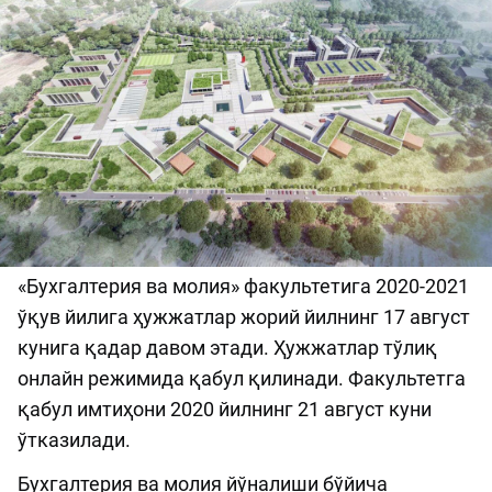
«Бухгалтерия ва молия» факультетига 2020-2021
ўқув йилига ҳужжатлар жорий йилнинг 17 август
кунига қадар давом этади. Ҳужжатлар тўлиқ
онлайн режимида қабул қилинади. Факультетга
қабул имтиҳони 2020 йилнинг 21 август куни
ўтказилади.
Бухгалтерия ва молия йўналиши бўйича