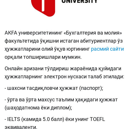
AKFA университетининг «Бухгалтерия ва молия»
факультетида ўқишни истаган абитуриентлар ўз
ҳужжатларини олий ўқув юртининг
расмий сайти
орқали топширишлари мумкин.
Онлайн аризани тўлдириш жараёнида қуйидаги
ҳужжатларнинг электрон нусхаси талаб этилади:
- шахсни тасдиқловчи ҳужжат (паспорт);
- ўрта ва ўрта махсус таълим ҳақидаги ҳужжат
(шаҳодатнома ёки диплом);
- IELTS (камида 5.0 балл) ёки унинг TOEFL
эквиваленти.