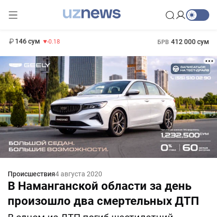
11 916 сум
28.92
13 749 сум
1 271 000 сум
32.19
МРОТ
146 сум
412 000 сум
-0.18
БРВ
Происшествия
4 августа 2020
В Наманганской области за день
произошло два смертельных ДТП