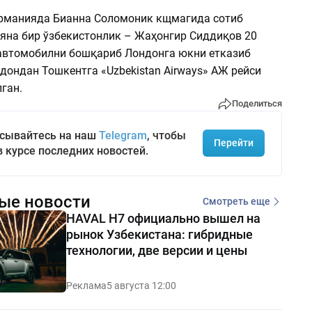
рманияда Бианна Соломоник кщмагида сотиб
 яна бир ўзбекистонлик – Жаҳонгир Сиддиқов 20
автомобилни бошқариб Лондонга юкни етказиб
дондан Тошкентга «Uzbekistan Airways» АЖ рейси
ган.
Поделиться
сывайтесь на наш
Telegram
, чтобы
Перейти
в курсе последних новостей.
ые новости
Смотреть еще
HAVAL H7 официально вышел на
рынок Узбекистана: гибридные
технологии, две версии и цены
Реклама
5 августа 12:00