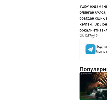
Ушбу ёрдам Ге
олинган бўлса,
соатдан ошиқ 
келган. Юк Лон
орқали етказил
1237
0
Подпи
быть 
Популярн