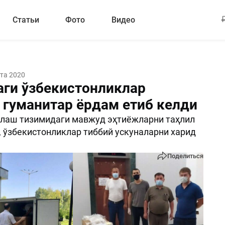
Статьи
Фото
Видео
ста 2020
ги ўзбекистонликлар
 гуманитар ёрдам етиб келди
қлаш тизимидаги мавжуд эҳтиёжларни таҳлил
, ўзбекистонликлар тиббий ускуналарни харид
Поделиться