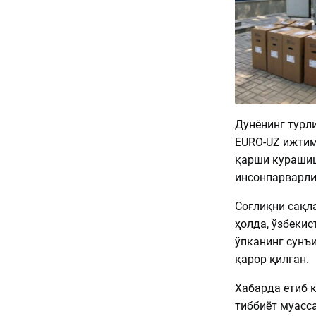
Дунёнинг турл
EURO-UZ ижтим
қарши курашиш
инсонпарварл
Соғлиқни сақл
ҳолда, ўзбекис
ўпканинг сунъ
қарор қилган.
Хабарда етиб 
тиббиёт муасс