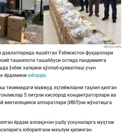
dunyo.info
и давлатларида яшаётган Ўзбекистон фуқаролари
оий ташкилоти ташаббуси остида пандемияга
да ўзбек халқини қўллаб-қувватлаш учун
ик ёрдамини
юборди
.
аш тизимидаги мавжуд эҳтиёжларни таҳлил қилган
тонликлар 5 литрли кислород концентраторлари ва
ий вентиляцияси аппаратлари (ИВЛ)ни жўнатишга
келган ёрдам аллақачон ушбу ускуналарга муҳтож
асаларига юборилгани маълум қилинган.