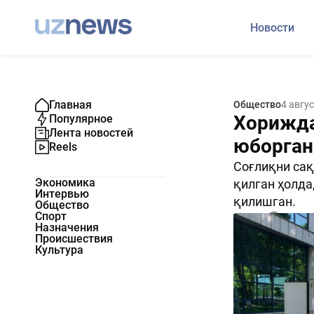
Новости
Главная
Общество
4 авгу
Хорижда
Популярное
Лента новостей
юборган
Reels
Соғлиқни са
Экономика
қилган ҳолда
Интервью
қилишган.
Общество
Спорт
1237
0
Назначения
Происшествия
Культура