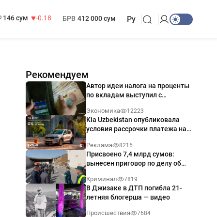
13 749 сум
32.19
МРОТ
1 271 000 сум
146 сум
-0.18
БРВ
412 000 сум
Ру
Рекомендуем
Автор идеи налога на проценты
по вкладам выступил с
разъяснением
Экономика
12223
Kia Uzbekistan опубликовала
условия рассрочки платежа на
Kia Sonet со ставкой от 0%
Реклама
8215
годовых
Присвоено 7,4 млрд сумов:
вынесен приговор по делу об
обрушении путепровода в
Криминал
7819
Ташкенте
В Джизаке в ДТП погибла 21-
летняя блогерша — видео
Происшествия
7684