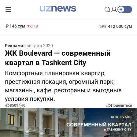
11 916 сум
28.92
13 749 сум
1 271 000 сум
32.19
МРОТ
146 сум
412 000 сум
-0.18
БРВ
Реклама
5 августа 2020
ЖК Boulevard — современный
квартал в Tashkent City
Комфортные планировки квартир,
престижная локация, огромный парк,
магазины, кафе, рестораны и выгодные
условия покупки.
8509
0
Поделиться