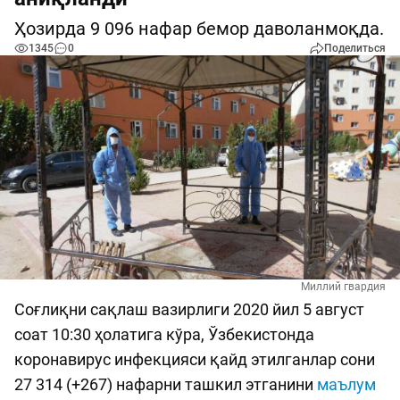
Ҳозирда 9 096 нафар бемор даволанмоқда.
1345
0
Поделиться
Миллий гвардия
Соғлиқни сақлаш вазирлиги 2020 йил 5 август
соат 10:30 ҳолатига кўра, Ўзбекистонда
коронавирус инфекцияси қайд этилганлар сони
27 314 (+267) нафарни ташкил этганини
маълум