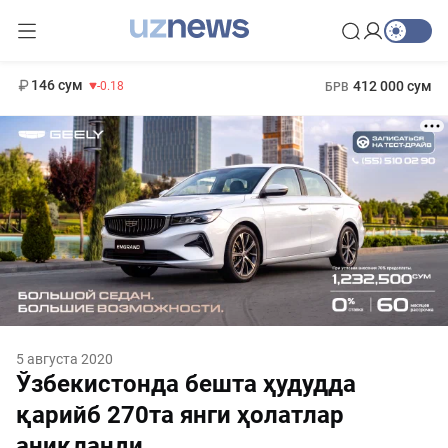
11 916 сум
28.92
13 749 сум
1 271 000 сум
32.19
МРОТ
146 сум
412 000 сум
-0.18
БРВ
5 августа 2020
Ўзбекистонда бешта ҳудудда
қарийб 270та янги ҳолатлар
аниқланди