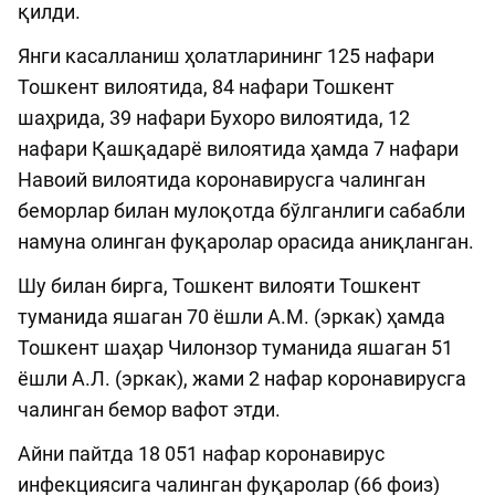
қилди.
Янги касалланиш ҳолатларининг 125 нафари
Тошкент вилоятида, 84 нафари Тошкент
шаҳрида, 39 нафари Бухоро вилоятида, 12
нафари Қашқадарё вилоятида ҳамда 7 нафари
Навоий вилоятида коронавирусга чалинган
беморлар билан мулоқотда бўлганлиги сабабли
намуна олинган фуқаролар орасида аниқланган.
Шу билан бирга, Тошкент вилояти Тошкент
туманида яшаган 70 ёшли А.М. (эркак) ҳамда
Тошкент шаҳар Чилонзор туманида яшаган 51
ёшли А.Л. (эркак), жами 2 нафар коронавирусга
чалинган бемор вафот этди.
Айни пайтда 18 051 нафар коронавирус
инфекциясига чалинган фуқаролар (66 фоиз)