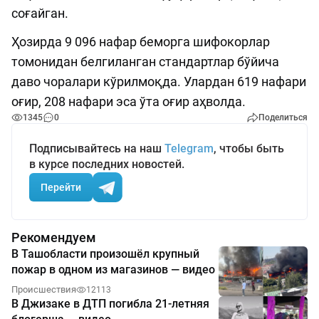
соғайган.
Ҳозирда 9 096 нафар беморга шифокорлар
томонидан белгиланган стандартлар бўйича
даво чоралари кўрилмоқда. Улардан 619 нафари
оғир, 208 нафари эса ўта оғир аҳволда.
1345
0
Поделиться
Подписывайтесь на наш
Telegram
, чтобы быть
в курсе последних новостей.
Перейти
Рекомендуем
В Ташобласти произошёл крупный
пожар в одном из магазинов — видео
Происшествия
12113
В Джизаке в ДТП погибла 21-летняя