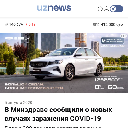
11 916 сум
28.92
13 749 сум
1 271 000 сум
32.19
МРОТ
146 сум
412 000 сум
-0.18
БРВ
5 августа 2020
В Минздраве сообщили о новых
случаях заражения COVID-19