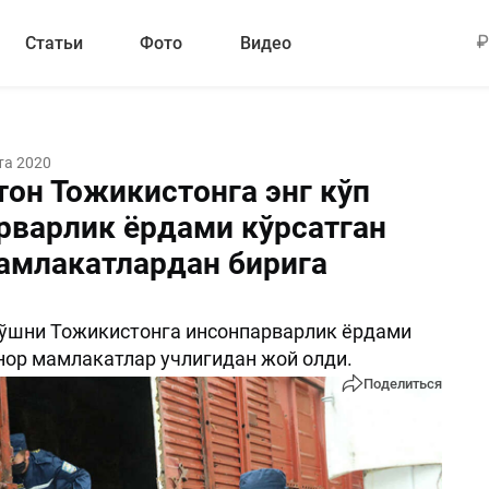
Статьи
Фото
Видео
та 2020
тон Тожикистонга энг кўп
рварлик ёрдами кўрсатган
амлакатлардан бирига
қўшни Тожикистонга инсонпарварлик ёрдами
нор мамлакатлар учлигидан жой олди.
Поделиться