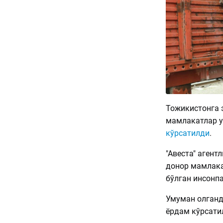
Тожикистонга 
мамлакатлар у
кўрсатилди
.
"Авеста" агент
донор мамлака
бўлган инсонп
Умуман олганда
ёрдам кўрсати