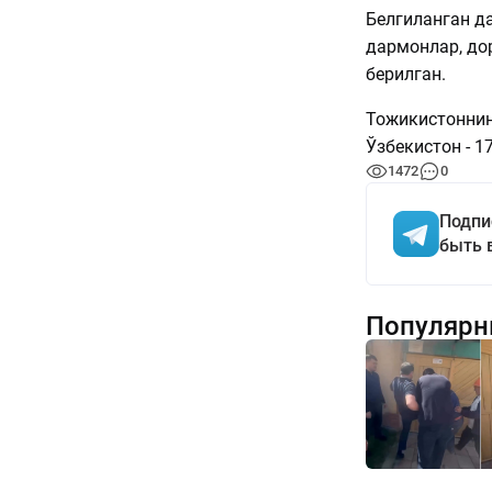
Белгиланган да
дармонлар, до
берилган.
Тожикистоннинг
Ўзбекистон - 17
1472
0
Подпи
быть 
Популярн