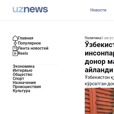
Новости
Главная
Политика
5 авгус
Ўзбекис
Популярное
Лента новостей
инсонпа
Reels
донор м
Экономика
айланди
Интервью
Общество
Ўзбекистон 
Спорт
Назначения
кўрсатган до
Происшествия
1472
0
Культура