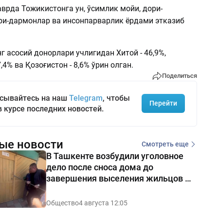
врда Тожикистонга ун, ўсимлик мойи, дори-
ри-дармонлар ва инсонпарварлик ёрдами этказиб
 асосий донорлари учлигидан Хитой - 46,9%,
,4% ва Қозоғистон - 8,6% ўрин олган.
Поделиться
сывайтесь на наш
Telegram
, чтобы
Перейти
в курсе последних новостей.
ые новости
Смотреть еще
В Ташкенте возбудили уголовное
дело после сноса дома до
завершения выселения жильцов —
видео
Общество
4 августа 12:05