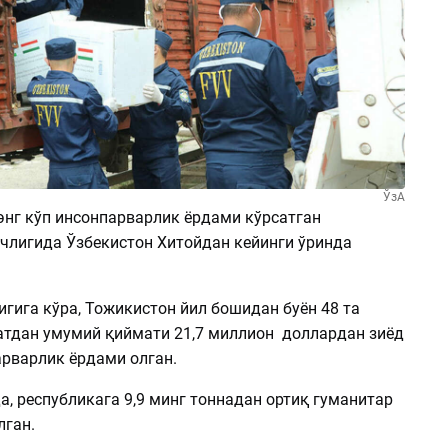
ЎзА
энг кўп инсонпарварлик ёрдами кўрсатган
члигида Ўзбекистон Хитойдан кейинги ўринда
лигига кўра, Тожикистон йил бошидан буён 48 та
тдан умумий қиймати 21,7 миллион доллардан зиёд
арварлик ёрдами олган.
, республикага 9,9 минг тоннадан ортиқ гуманитар
лган.