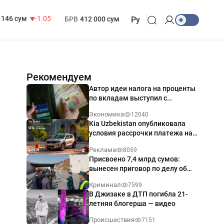
13 717 сум
-25.83
МРОТ
1 271 000 сум
146 сум
-1.05
БРВ
412 000 сум
Ру
Рекомендуем
Автор идеи налога на проценты
по вкладам выступил с
разъяснением
Экономика
12040
Kia Uzbekistan опубликовала
условия рассрочки платежа на
Kia Sonet со ставкой от 0%
Реклама
8059
годовых
Присвоено 7,4 млрд сумов:
вынесен приговор по делу об
обрушении путепровода в
Криминал
7599
Ташкенте
В Джизаке в ДТП погибла 21-
летняя блогерша — видео
Происшествия
7151