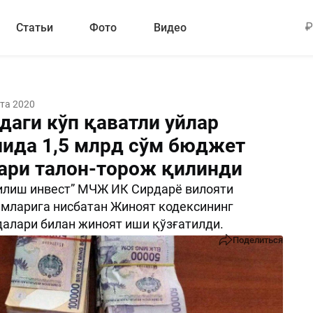
Статьи
Фото
Видео
ста 2020
даги кўп қаватли уйлар
ида 1,5 млрд сўм бюджет
ари талон-торож қилинди
илиш инвест” МЧЖ ИК Сирдарё вилояти
мларига нисбатан Жиноят кодексининг
алари билан жиноят иши қўзғатилди.
Поделиться