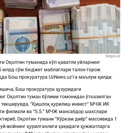
tergov.uz
ти Оқолтин туманида кўп қаватли уйларнинг
5 млрд сўм бюджет маблағлари талон-торож
қда Бош прокуратура UzNews.uz'га маълум қилди.
шича, Бош прокуратура ҳузуридаги
нг Оқолтин туман бўлими томонидан ўтказилган
р текширувда, “Қишлоқ қурилиш инвест” МЧЖ ИК
ти филиали ва “S.S.” МЧЖ мансабдор шахслари
ктириб, Оқолтин тумани “Кўркам диёр” массивида 1
 уй-жойнинг қурилганлиги ҳақидаги ҳужжатларга