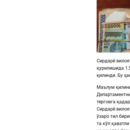
Сирдарё вилоя
қурилишида 1,
қилинди. Бу ҳа
Маълум қилини
Департаментни
терговга қада
Сирдарё вилоя
ўзаро тил бири
та кўп қаватли