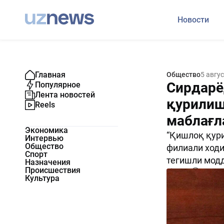
Новости
Главная
Общество
5 авгу
Сирдарё
Популярное
Лента новостей
қурилиш
Reels
маблағл
Экономика
“Қишлоқ қур
Интервью
Общество
филиали ходи
Спорт
тегишли модд
Назначения
Происшествия
1982
0
Культура