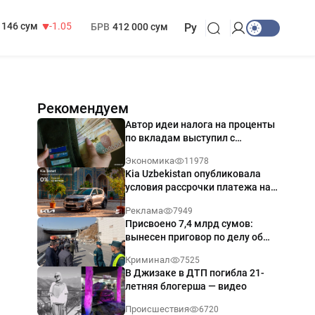
13 717 сум
-25.83
МРОТ
1 271 000 сум
146 сум
-1.05
БРВ
412 000 сум
Ру
Рекомендуем
Автор идеи налога на проценты
по вкладам выступил с
разъяснением
Экономика
11978
Kia Uzbekistan опубликовала
условия рассрочки платежа на
Kia Sonet со ставкой от 0%
Реклама
7949
годовых
Присвоено 7,4 млрд сумов:
вынесен приговор по делу об
обрушении путепровода в
Криминал
7525
Ташкенте
В Джизаке в ДТП погибла 21-
летняя блогерша — видео
Происшествия
6720