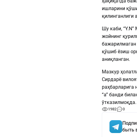
ҳақиқатда баж
ишларини қўши
қилинганлиги 
Шу каби, “Y.N”
жойнинг қурил
бажарилмаган 
қўшиб ёзиш ор
аниқланган.
Мазкур ҳолатл
Сирдарё вилоя
раҳбарларига 
“а” банди била
ўтказилмоқда.
1982
0
Подпи
быть 