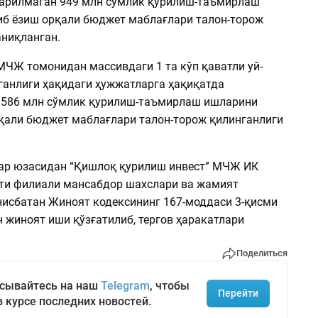
арилмаган 949 млн сўмлик қурилиш-таъмирлаш
б ёзиш орқали бюджет маблағлари талон-торож
аниқланган.
 МЧЖ томонидан массивдаги 1 та кўп қаватли уй-
ганлиги ҳақидаги ҳужжатларга ҳақиқатда
586 млн сўмлик қурилиш-таъмирлаш ишларини
қали бюджет маблағлари талон-торож қилинганлиги
ар юзасидан “Қишлоқ қурилиш инвест” МЧЖ ИК
ти филиали мансабдор шахслари ва жамият
нисбатан Жиноят кодексининг 167-моддаси 3-қисми
н жиноят иши қўзғатилиб, тергов ҳаракатлари
Поделиться
сывайтесь на наш
Telegram
, чтобы
Перейти
в курсе последних новостей.