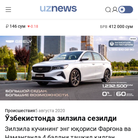
11 916 сум
28.92
13 749 сум
1 271 000 сум
32.19
МРОТ
146 сум
412 000 сум
-0.18
БРВ
Происшествия
5 августа 2020
Ўзбекистонда зилзила сезилди
Зилзила кучининг энг юқориси Фарғона ва
Наманганда 4 баллни ташкил қилган.