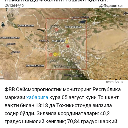
1364
0
Поделиться
rcsm.fvv.uz
ФВВ Сейсмопрогностик мониторинг Республика
маркази
хабарига
кўра 05 август куни Тошкент
вақти билан 13:18 да Тожикистонда зилзила
содир бўлди. Зилзила координаталари: 40,2
градус шимолий кенглик; 70,84 градус шарқий