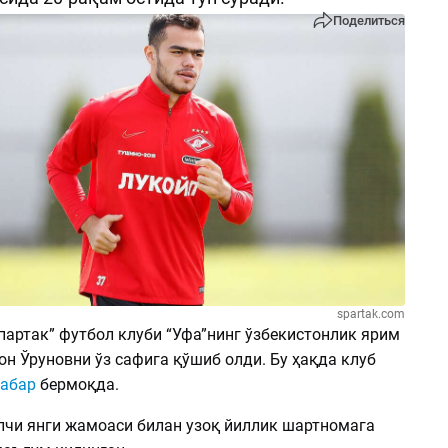
Поделиться
spartak.com
партак” футбол клуби “Уфа”нинг ўзбекистонлик ярим
н Ўруновни ўз сафига қўшиб олди. Бу ҳақда клуб
хабар
бермоқда.
лчи янги жамоаси билан узоқ йиллик шартномага