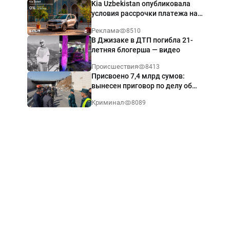
Kia Uzbekistan опубликовала
условия рассрочки платежа на
Kia Sonet со ставкой от 0%
Реклама
8510
годовых
В Джизаке в ДТП погибла 21-
летняя блогерша — видео
Происшествия
8413
Присвоено 7,4 млрд сумов:
вынесен приговор по делу об
обрушении путепровода в
Криминал
8089
Ташкенте