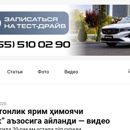
Статьи
Фото
Видео
2020
тонлик ярим ҳимоячи
к” аъзосига айланди — видео
сида 20-рақам остида тўп суради.