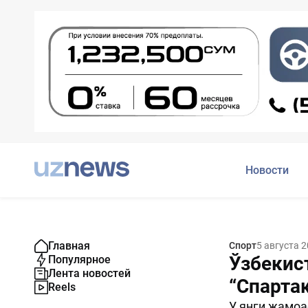
Новости
Главная
Спорт
5 августа 
Ўзбекис
Популярное
Лента новостей
“Спарта
Reels
У янги жамоа