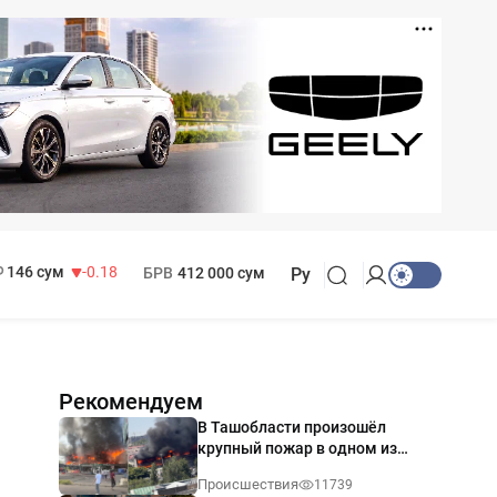
11 916 сум
28.92
13 749 сум
32.19
МРОТ
1 271 000 сум
146 сум
-0.18
БРВ
412 000 сум
Ру
Рекомендуем
В Ташобласти произошёл
крупный пожар в одном из
магазинов — видео
Происшествия
11739