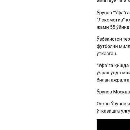
имзо қўйгани 
Ўрунов “Уфа”г
“Локомотив” к
жами 55 ўйинд
Ўзбекистон те
футболчи милл
ўтказган.
“Уфа”га қишда
учрашувда май
билан ажралга
Ўрунов Москва
Остон Ўрунов 
ўтказишга улгу