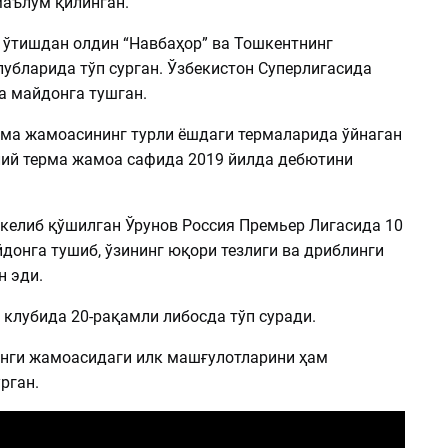
маълум қилинган.
а ўтишдан олдин “Навбаҳор” ва Тошкентнинг
лубларида тўп сурган. Ўзбекистон Суперлигасида
а майдонга тушган.
рма жамоасининг турли ёшдаги термаларида ўйнаган
ий терма жамоа сафида 2019 йилда дебютини
 келиб қўшилган Ўрунов Россия Премьер Лигасида 10
донга тушиб, ўзининг юқори тезлиги ва дриблинги
н эди.
 клубида 20-рақамли либосда тўп суради.
янги жамоасидаги илк машғулотларини ҳам
рган.