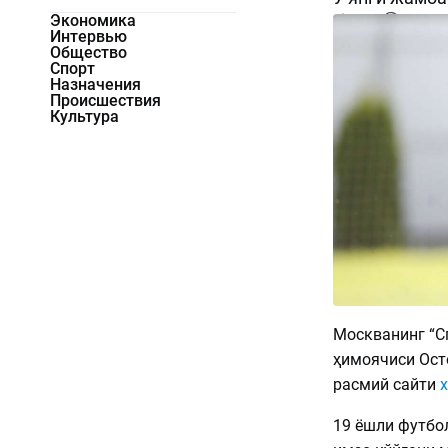
Экономика
1477
0
Интервью
Общество
Спорт
Назначения
Происшествия
Культура
Москванинг “С
ҳимоячиси Осто
расмий сайти
19 ёшли футбо