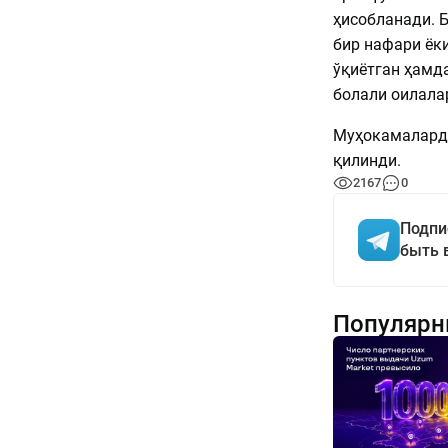
ҳисобланади. Б
бир нафари ёк
ўқиётган ҳамда
болали оилала
Муҳокамаларда
қилинди.
2167
0
Подпи
быть 
Популярн