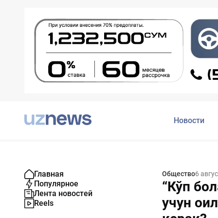
Новости
Главная
Общество
6 авгу
“Кўп бо
Популярное
Лента новостей
учун ои
Reels