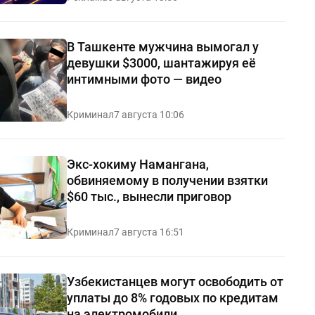
В Ташкенте мужчина вымогал у
девушки $3000, шантажируя её
интимными фото — видео
Криминал
7 августа 10:06
Экс-хокиму Намангана,
обвиняемому в получении взятки
$60 тыс., вынесли приговор
Криминал
7 августа 16:51
Узбекистанцев могут освободить от
уплаты до 8% годовых по кредитам
на электромобили