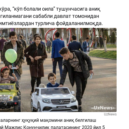
кўра, “кўп болали оила” тушунчасига аниқ
гиланмагани сабабли давлат томонидан
 имтиёзлардан турлича фойдаланилмоқда.
Поделиться
UzNews
лаларнинг ҳуқуқий мақомини аниқ белгилаш
й Мажлис Қонунчилик палатасининг 2020 йил 5