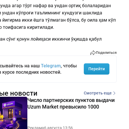
унда агар тўрт нафар ва ундан ортиқ болаларидан
и ундан кўпроғи таълимнинг кундузги шаклида
 йигирма икки ёшга тўлмаган бўлса, бу оила ҳам кўп
р тоифасига киритилади.
н сўнг қонун лойиҳаси иккинчи ўқишда қабул
Поделиться
сывайтесь на наш
Telegram
, чтобы
Перейти
в курсе последних новостей.
ые новости
Смотреть еще
Число партнерских пунктов выдачи
Uzum Market превысило 1000
Реклама
6 августа 13:56