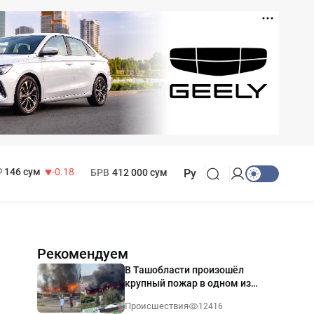
11 916 сум
28.92
13 749 сум
32.19
МРОТ
1 271 000 сум
146 сум
-0.18
БРВ
412 000 сум
Ру
Рекомендуем
В Ташобласти произошёл
крупный пожар в одном из
магазинов — видео
Происшествия
12416