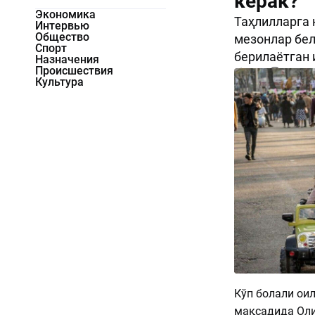
керак?
Экономика
Таҳлилларга 
Интервью
Общество
мезонлар бел
Спорт
берилаётган
Назначения
Происшествия
2167
0
Культура
Кўп болали ои
мақсадида Оли