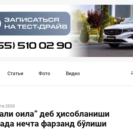
Статьи
Фото
Видео
ста 2020
лали оила” деб ҳисобланиши
лада нечта фарзанд бўлиши