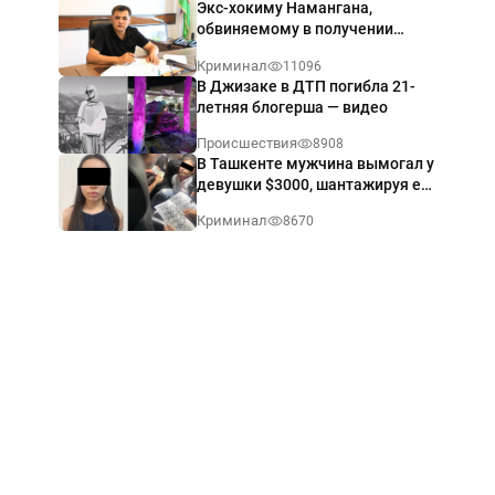
Экс-хокиму Намангана,
обвиняемому в получении
взятки $60 тыс., вынесли
Криминал
11096
приговор
В Джизаке в ДТП погибла 21-
летняя блогерша — видео
Происшествия
8908
В Ташкенте мужчина вымогал у
девушки $3000, шантажируя её
интимными фото — видео
Криминал
8670