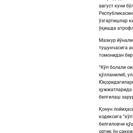
август куни бў
Республикасин
ўзгартишлар к
ўқишда атрофл
Мазкур йўналиш
тушунчасига а
томонидан бер
“Кўп болали ои
қўлланилиб, ул
Юқоридагиларн
ҳужжатларида 
белгилаш зарур
Қонун лойиҳас
кодексига “кўп
белгиловчи қўш
ортиқ ўн сакки