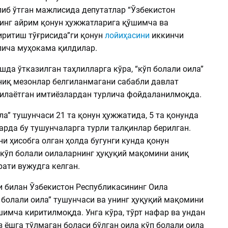
либ ўтган мажлисида депутатлар “Ўзбекистон
инг айрим қонун ҳужжатларига қўшимча ва
иритиш тўғрисида”ги қонун
лойиҳасини
иккинчи
ича муҳокама қилдилар.
да ўтказилган таҳлилларга кўра, “кўп болали оила”
ниқ мезонлар белгиланмагани сабабли давлат
илаётган имтиёзлардан турлича фойдаланилмоқда.
ла” тушунчаси 21 та қонун ҳужжатида, 5 та қонунда
арда бу тушунчаларга турли талқинлар берилган.
и ҳисобга олган ҳолда бугунги кунда қонун
кўп болали оилаларнинг ҳуқуқий мақомини аниқ
ати вужудга келган.
и билан Ўзбекистон Республикасининг Оила
 болали оила” тушунчаси ва унинг ҳуқуқий мақомини
имча киритилмоқда. Унга кўра, тўрт нафар ва ундан
з ёшга тўлмаган боласи бўлган оила кўп болали оила