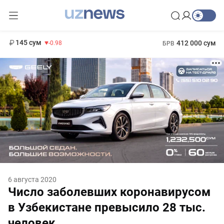
11 952 сум
36.46
13 780 сум
1 271 000 сум
30.12
МРОТ
145 сум
412 000 сум
-0.98
БРВ
6 августа 2020
Число заболевших коронавирусом
в Узбекистане превысило 28 тыс.
человек