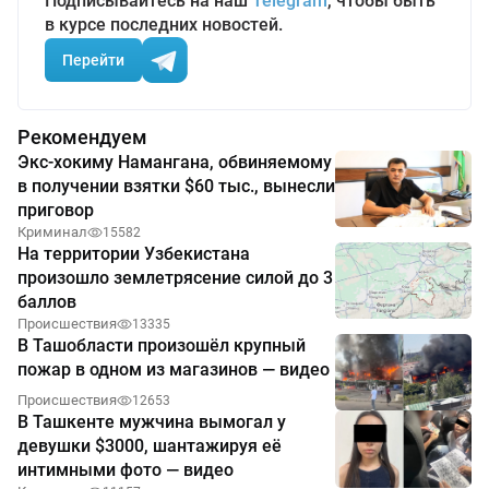
Подписывайтесь на наш
Telegram
, чтобы быть
в курсе последних новостей.
Перейти
Рекомендуем
Экс-хокиму Намангана, обвиняемому
в получении взятки $60 тыс., вынесли
приговор
Криминал
15582
На территории Узбекистана
произошло землетрясение силой до 3
баллов
Происшествия
13335
В Ташобласти произошёл крупный
пожар в одном из магазинов — видео
Происшествия
12653
В Ташкенте мужчина вымогал у
девушки $3000, шантажируя её
интимными фото — видео