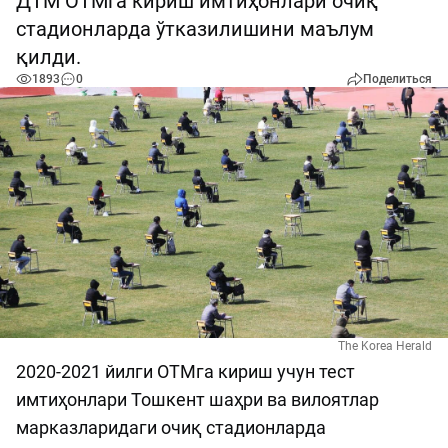
ДТМ ОТМга кириш имтиҳонлари очиқ
стадионларда ўтказилишини маълум
қилди.
1893
0
Поделиться
The Korea Herald
2020-2021 йилги ОТМга кириш учун тест
имтиҳонлари Тошкент шаҳри ва вилоятлар
марказларидаги очиқ стадионларда