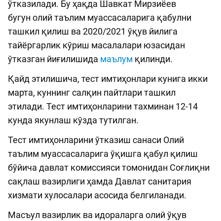
ўтказилади. Бу ҳақда Шавкат Мирзиёев
бугун олий таълим муассасаларига қабулни
ташкил қилиш ва 2020/2021 ўқув йилига
тайёргарлик кўриш масалалари юзасидан
ўтказган йиғилишида
маълум
қилинди.
Қайд этилишича, тест имтиҳонлари кунига икки
марта, куннинг салқин пайтлари ташкил
этилади. Тест имтиҳонларини тахминан 12-14
кунда якунлаш кўзда тутилган.
Тест имтиҳонларини ўтказиш санаси Олий
таълим муассасаларига ўқишга қабул қилиш
бўйича давлат комиссияси томонидан Соғлиқни
сақлаш вазирлиги ҳамда Давлат санитария
хизмати хулосалари асосида белгиланади.
Масъул вазирлик ва идораларга олий ўқув