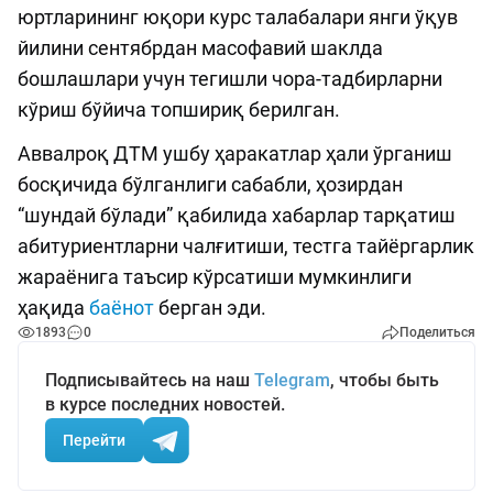
юртларининг юқори курс талабалари янги ўқув
йилини сентябрдан масофавий шаклда
бошлашлари учун тегишли чора-тадбирларни
кўриш бўйича топшириқ берилган.
Аввалроқ ДТМ ушбу ҳаракатлар ҳали ўрганиш
босқичида бўлганлиги сабабли, ҳозирдан
“шундай бўлади” қабилида хабарлар тарқатиш
абитуриентларни чалғитиши, тестга тайёргарлик
жараёнига таъсир кўрсатиши мумкинлиги
ҳақида
баёнот
берган эди.
1893
0
Поделиться
Подписывайтесь на наш
Telegram
, чтобы быть
в курсе последних новостей.
Перейти