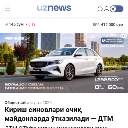
11 916 сум
28.92
13 749 сум
1 271 000 сум
32.19
МРОТ
146 сум
412 000 сум
-0.18
БРВ
Общество
6 августа 2020
Кириш синовлари очиқ
майдонларда ўтказилади — ДТМ