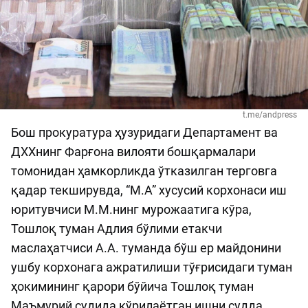
t.me/andpress
Бош прокуратура ҳузуридаги Департамент ва
ДХХнинг Фарғона вилояти бошқармалари
томонидан ҳамкорликда ўтказилган терговга
қадар текширувда, “М.А” хусусий корхонаси иш
юритувчиси М.М.нинг мурожаатига кўра,
Тошлоқ туман Адлия бўлими етакчи
маслаҳатчиси А.А. туманда бўш ер майдонини
ушбу корхонага ажратилиши тўғрисидаги туман
ҳокимининг қарори бўйича Тошлоқ туман
Маъмурий судида кўрилаётган ишни судда