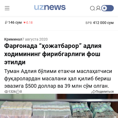
11 916 сум
28.92
13 749 сум
1 271 000 сум
32.19
МРОТ
146 сум
412 000 сум
-0.18
БРВ
Криминал
7 августа 2020
Фарғонада “ҳожатбарор” адлия
ходимининг фирибгарлиги фош
этилди
Туман Адлия бўлими етакчи маслаҳатчиси
фуқаролардан масалани ҳал қилиб бериш
эвазига $500 доллар ва 39 млн сўм олган.
1326
0
Поделиться