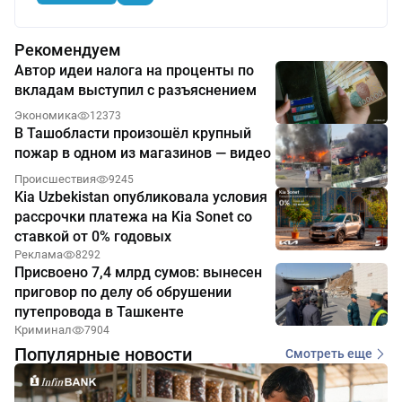
Рекомендуем
Автор идеи налога на проценты по
вкладам выступил с разъяснением
Экономика
12373
В Ташобласти произошёл крупный
пожар в одном из магазинов — видео
Происшествия
9245
Kia Uzbekistan опубликовала условия
рассрочки платежа на Kia Sonet со
ставкой от 0% годовых
Реклама
8292
Присвоено 7,4 млрд сумов: вынесен
приговор по делу об обрушении
путепровода в Ташкенте
Криминал
7904
Популярные новости
Смотреть еще