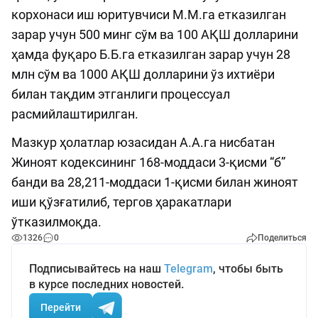
корхонаси иш юритувчиси М.М.га етказилган
зарар учун 500 минг сўм ва 100 АҚШ долларини
ҳамда фуқаро Б.Б.га етказилган зарар учун 28
млн сўм ва 1000 АҚШ долларини ўз ихтиёри
билан тақдим этганлиги процессуал
расмийлаштирилган.
Мазкур ҳолатлар юзасидан А.А.га нисбатан
Жиноят кодексининг 168-моддаси 3-қисми “б”
банди ва 28,211-моддаси 1-қисми билан жиноят
иши қўзғатилиб, тергов ҳаракатлари
ўтказилмоқда.
1326
0
Поделиться
Подписывайтесь на наш
Telegram
, чтобы быть
в курсе последних новостей.
Перейти