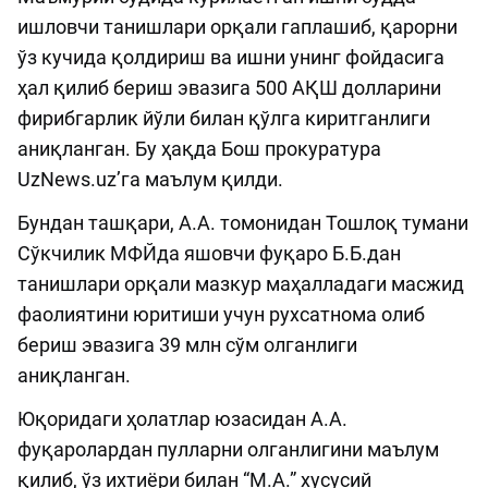
ишловчи танишлари орқали гаплашиб, қарорни
ўз кучида қолдириш ва ишни унинг фойдасига
ҳал қилиб бериш эвазига 500 АҚШ долларини
фирибгарлик йўли билан қўлга киритганлиги
аниқланган. Бу ҳақда Бош прокуратура
UzNews.uz’га маълум қилди.
Бундан ташқари, А.А. томонидан Тошлоқ тумани
Сўкчилик МФЙда яшовчи фуқаро Б.Б.дан
танишлари орқали мазкур маҳалладаги масжид
фаолиятини юритиши учун рухсатнома олиб
бериш эвазига 39 млн сўм олганлиги
аниқланган.
Юқоридаги ҳолатлар юзасидан А.А.
фуқаролардан пулларни олганлигини маълум
қилиб, ўз ихтиёри билан “М.А.” хусусий