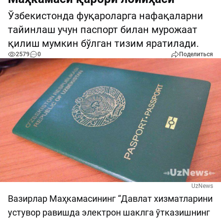
Ўзбекистонда фуқароларга нафақаларни
тайинлаш учун паспорт билан мурожаат
қилиш мумкин бўлган тизим яратилади.
2579
0
Поделиться
UzNews
Вазирлар Маҳкамасининг “Давлат хизматларини
устувор равишда электрон шаклга ўтказишнинг