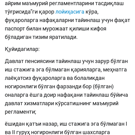
айрим маъмурий регламентларини тасдиқлаш
тўғрисида”ги қарор
лойиҳасига
кўра,
фуқароларга нафақаларни тайинлаш учун фақат
паспорт билан мурожаат қилиши кифоя
бўладиган тизим яратилади.
Қуйидагилар:
Давлат пенсиясини тайинлаш учун зарур бўлган
иш стажига эга бўлмаган қарияларга, меҳнатга
лаёқатсиз фуқароларга ва болаликдан
ногиронлиги бўлган фарзанди бор (бўлган)
оналарга ёшга доир нафақани тайинлаш бўйича
давлат хизматлари кўрсатишнинг маъмурий
регламенти;
ёшидан қатъи назар, иш стажига эга бўлмаган I
ва II гуруҳ ногиронлиги бўлган шахсларга