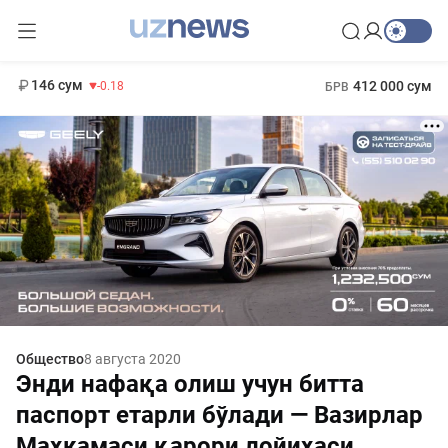
11 916 сум
28.92
13 749 сум
1 271 000 сум
32.19
МРОТ
146 сум
412 000 сум
-0.18
БРВ
Общество
8 августа 2020
Энди нафақа олиш учун битта
паспорт етарли бўлади — Вазирлар
Маҳкамаси қарори лойиҳаси