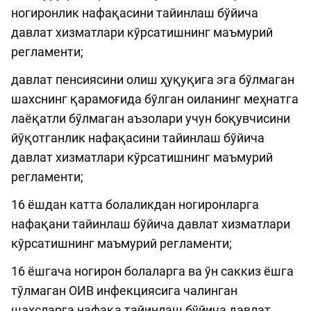
ногиронлик нафақасини тайинлаш бўйича
давлат хизматлари кўрсатишнинг маъмурий
регламенти;
давлат пенсиясини олиш ҳуқуқига эга бўлмаган
шахснинг қарамоғида бўлган оиланинг меҳнатга
лаёқатли бўлмаган аъзолари учун боқувчисини
йўқотганлик нафақасини тайинлаш бўйича
давлат хизматлари кўрсатишнинг маъмурий
регламенти;
16 ёшдан катта болаликдан ногиронларга
нафақани тайинлаш бўйича давлат хизматлари
кўрсатишнинг маъмурий регламенти;
16 ёшгача ногирон болаларга ва ўн саккиз ёшга
тўлмаган ОИВ инфекциясига чалинган
шахсларга нафақа тайинлаш бўйича давлат