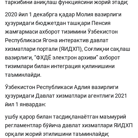
таркибини аниқлаш функциясини жорий этади;
2020 йил 1 декабрга қадар Молия вазирлиги
ҳузуридаги бюджетдан ташқари Пенсия
жамғармаси ахборот тизимини Ўзбекистон
Республикаси Ягона интерактив давлат
хизматлари портали (ЯИДХП), Соғлиқни сақлаш
вазирлиги, “ФХДЁ электрон архиви” ахборот
тизимлари билан интеграция қилинишини
таъминлайди.
Ўзбекистон Республикаси Адлия вазирлиги
ҳузуридаги Давлат хизматлари агентлиги 2021
йил 1 январдан:
ушбу қарор билан тасдиқланаётган маъмурий
регламентлар бўйича давлат хизматлари ЯИДХП
орқали жорий этилишини таъминлайди;