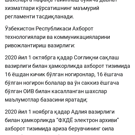
хизматлари кўрсатишнинг маъмурий
регламенти тасдиқланади.
Ўзбекистон Республикаси Ахборот
технологиялари ва коммуникацияларини
ривожлантириш вазирлиги:
2020 йил 1 октябрга қадар Соғлиқни сақлаш
вазирлиги билан ҳамкорликда ахборот тизимида
16 ёшдан кичик бўлган ногиронлар, 16 ёшгача
бўлган ногирон болалар ва ўн саккиз ёшгача
бўлган ОИВ билан касалланган шахслар
маълумотлар базасини яратади;
2020 йил 1 ноябрга қадар Адлия вазирлиги
билан ҳамкорликда “ФХДЁ электрон архиви”
ахборот тизимида ариза берувчининг оила