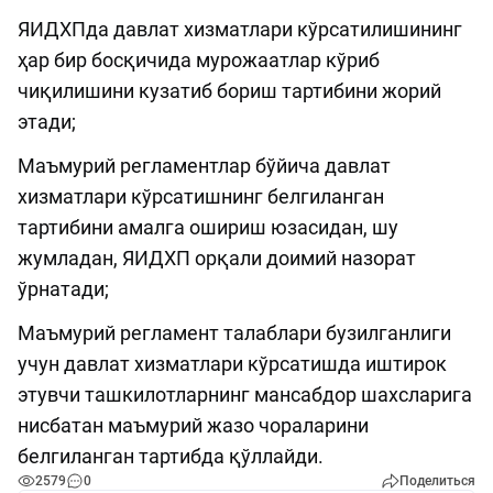
ЯИДХПда давлат хизматлари кўрсатилишининг
ҳар бир босқичида мурожаатлар кўриб
чиқилишини кузатиб бориш тартибини жорий
этади;
Маъмурий регламентлар бўйича давлат
хизматлари кўрсатишнинг белгиланган
тартибини амалга ошириш юзасидан, шу
жумладан, ЯИДХП орқали доимий назорат
ўрнатади;
Маъмурий регламент талаблари бузилганлиги
учун давлат хизматлари кўрсатишда иштирок
этувчи ташкилотларнинг мансабдор шахсларига
нисбатан маъмурий жазо чораларини
белгиланган тартибда қўллайди.
2579
0
Поделиться