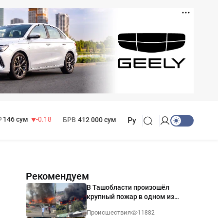
11 916 сум
28.92
13 749 сум
32.19
МРОТ
1 271 000 сум
146 сум
-0.18
БРВ
412 000 сум
Ру
Рекомендуем
В Ташобласти произошёл
крупный пожар в одном из
магазинов — видео
Происшествия
11882