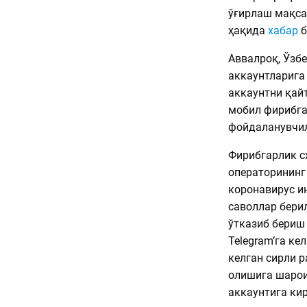
ўғирлаш мақса
ҳақида
хабар
б
Аввалроқ, Ўзб
аккаунтларига
аккаунтни қай
мобил фирибга
фойдаланувчил
Фирибгарлик с
операторининг
коронавирус и
саволлар берил
ўтказиб бериш
Telegram’га к
келган сирли 
олишига шарои
аккаунтига ки