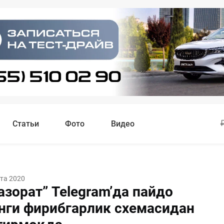
Статьи
Фото
Видео
ста 2020
зорат” Telegram’да пайдо
янги фирибгарлик схемасидан