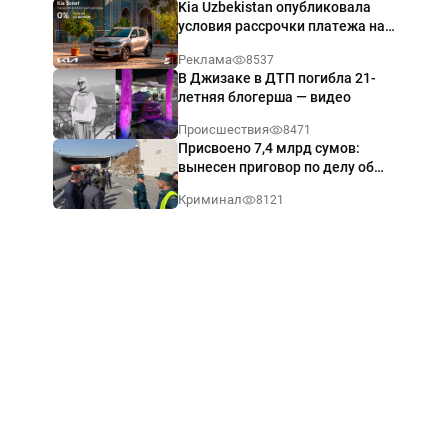
Kia Uzbekistan опубликовала
условия рассрочки платежа на
Kia Sonet со ставкой от 0%
Реклама
8537
годовых
В Джизаке в ДТП погибла 21-
летняя блогерша — видео
Происшествия
8471
Присвоено 7,4 млрд сумов:
вынесен приговор по делу об
обрушении путепровода в
Криминал
8121
Ташкенте