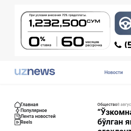
Новости
Главная
Общество
8 авгу
“Ўзкомна
Популярное
Лента новостей
бўлган 
Reels