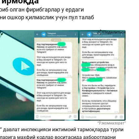
тирмоқда
риб олган фирибгарлар у ердаги
и ошкор қилмаслик учун пул талаб
.
Поделиться
“Ўзкомназорат”
” давлат инспекцияси ижтимоий тармоқларда турли
ларига махфий кодлар воситасида ахборотларни