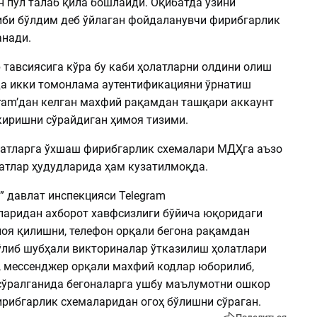
н пул талаб қила бошлайди. Оқибатда ўзини
иби бўлдим деб ўйлаган фойдаланувчи фирибгарлик
анади.
 тавсиясига кўра бу каби ҳолатларни олдини олиш
’да икки томонлама аутентификацияни ўрнатиш
gram’дан келган махфий рақамдан ташқари аккаунт
киришни сўрайдиган ҳимоя тизими.
атларга ўхшаш фирибгарлик схемалари МДҲга аъзо
тлар ҳудудларида ҳам кузатилмоқда.
” давлат инспекцияси Telegram
аридан ахборот хавфсизлиги бўйича юқоридаги
иоя қилишни, телефон орқали бегона рақамдан
ўлиб шубҳали викториналар ўтказилиш ҳолатлари
, мессенджер орқали махфий кодлар юборилиб,
сўралганида бегоналарга ушбу маълумотни ошкор
ирибгарлик схемаларидан огоҳ бўлишни сўраган.