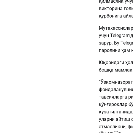
қилмаслик учу
викторина ғол
қурбонига айл
Мутахассислар
учун Telegram
зарур. Бу Tele
паролини ҳам 
Юқоридаги ҳол
бошқа мамлака
“Ўзкомназорат
фойдаланувчил
тавсияларга р
қўнғироқлар б
кузатилганида
уларни айтиш 
этмасликни, ф