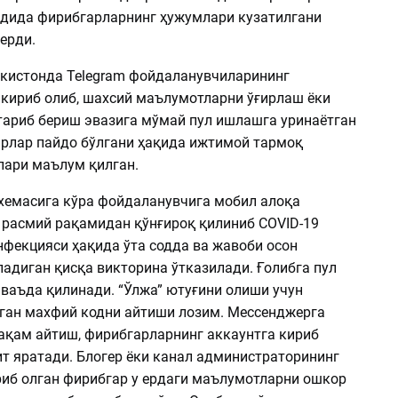
дида фирибгарларнинг ҳужумлари кузатилгани
ерди.
екистонда Telegram фойдаланувчиларининг
 кириб олиб, шахсий маълумотларни ўғирлаш ёки
тариб бериш эвазига мўмай пул ишлашга уринаётган
рлар пайдо бўлгани ҳақида ижтимой тармоқ
ари маълум қилган.
хемасига кўра фойдаланувчига мобил алоқа
 расмий рақамидан қўнғироқ қилиниб COVID-19
нфекцияси ҳақида ўта содда ва жавоби осон
адиган қисқа викторина ўтказилади. Ғолибга пул
 ваъда қилинади. “Ўлжа” ютуғини олиши учун
елган махфий кодни айтиши лозим. Мессенджерга
рақам айтиш, фирибгарларнинг аккаунтга кириб
т яратади. Блогер ёки канал администраторининг
риб олган фирибгар у ердаги маълумотларни ошкор