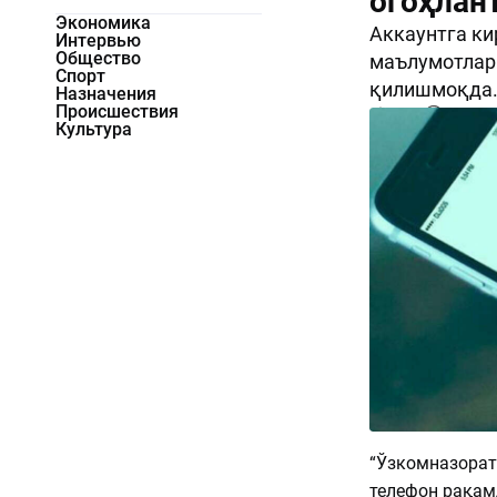
огоҳлан
Экономика
Аккаунтга ки
Интервью
Общество
маълумотларн
Спорт
қилишмоқда
Назначения
Происшествия
1772
0
Культура
“Ўзкомназорат
телефон рақам