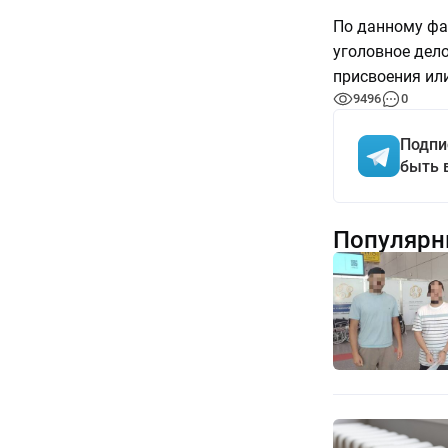
По данному фа
уголовное дело 
присвоения или
9496
0
Подпи
быть 
Популярн