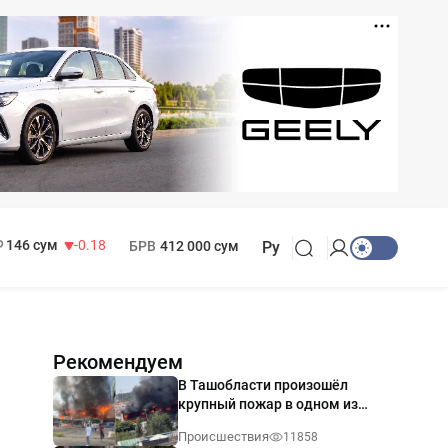
11 916 сум
28.92
13 749 сум
32.19
МРОТ
1 271 000 сум
146 сум
-0.18
БРВ
412 000 сум
Ру
Рекомендуем
В Ташобласти произошёл
крупный пожар в одном из
магазинов — видео
Происшествия
11858