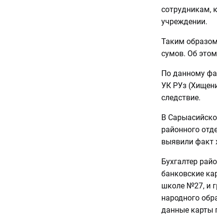
сотрудникам, 
учреждении.
Таким образом
сумов. Об это
По данному фак
УК РУз (Хищени
следствие.
В Сарыасийско
районного отд
выявили факт 
Бухгалтер рай
банковские кар
школе №27, и г
народного обра
данные карты 