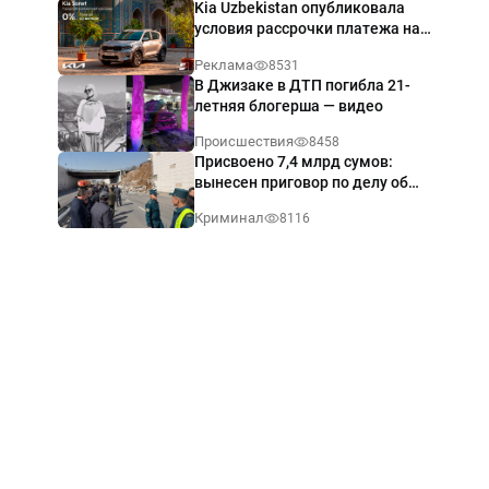
Kia Uzbekistan опубликовала
условия рассрочки платежа на
Kia Sonet со ставкой от 0%
Реклама
8531
годовых
В Джизаке в ДТП погибла 21-
летняя блогерша — видео
Происшествия
8458
Присвоено 7,4 млрд сумов:
вынесен приговор по делу об
обрушении путепровода в
Криминал
8116
Ташкенте