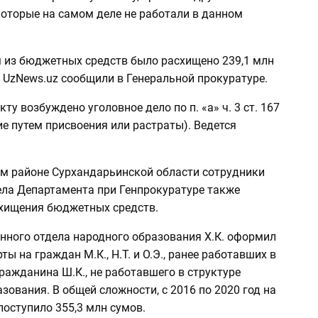
которые на самом деле не работали в данном
 из бюджетных средств было расхищено 239,1 млн
м UzNews.uz сообщили в Генеральной прокуратуре.
ту возбуждено уголовное дело по п. «а» ч. 3 ст. 167
е путем присвоения или растраты). Ведется
м районе Сурхандарьинской области сотрудники
ела Департамента при Генпрокуратуре также
хищения бюджетных средств.
онного отдела народного образования Х.К. оформил
ты на граждан М.К., Н.Т. и О.Э., ранее работавших в
ражданина Ш.К., не работавшего в структуре
зования. В общей сложности, с 2016 по 2020 год на
поступило 355,3 млн сумов.