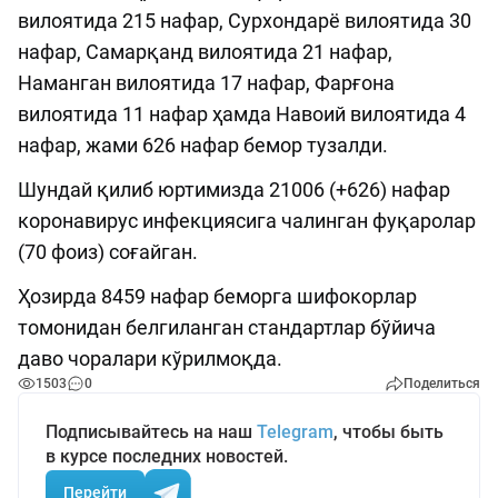
вилоятида 215 нафар, Сурхондарё вилоятида 30
нафар, Самарқанд вилоятида 21 нафар,
Наманган вилоятида 17 нафар, Фарғона
вилоятида 11 нафар ҳамда Навоий вилоятида 4
нафар, жами 626 нафар бемор тузалди.
Шундай қилиб юртимизда 21006 (+626) нафар
коронавирус инфекциясига чалинган фуқаролар
(70 фоиз) соғайган.
Ҳозирда 8459 нафар беморга шифокорлар
томонидан белгиланган стандартлар бўйича
даво чоралари кўрилмоқда.
1503
0
Поделиться
Подписывайтесь на наш
Telegram
, чтобы быть
в курсе последних новостей.
Перейти