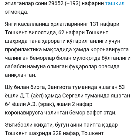
этилганлар сони 29652 (+193) нафарни
ташкил
этмоқда.
Янги касалланиш ҳолатларининг 131 нафари
Тошкент вилоятида, 62 нафари Тошкент
шаҳрида тана ҳарорати кўтарилганлиги учун
профилактика мақсадида ҳамда коронавирусга
чалинган беморлар билан мулоқотда бўлганлиги
сабабли намуна олинган фуқаролар орасида
аниқланган.
Шу билан бирга, Зангиота туманида яшаган 53
ёшли Д.Т. (аёл) ҳамда Сергели туманида яшаган
64 ёшли А.З. (эрак), жами 2 нафар
коронавирусга чалинган бемор вафот этди.
Эътиборли жиҳати, бугун айни пайтга қадар
Тошкент шаҳрида 328 нафар, Тошкент