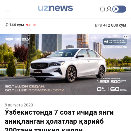
11 916 сум
28.92
13 749 сум
1 271 000 сум
32.19
МРОТ
146 сум
412 000 сум
-0.18
БРВ
8 августа 2020
Ўзбекистонда 7 соат ичида янги
аниқланган ҳолатлар қарийб
200тани ташкил қилди