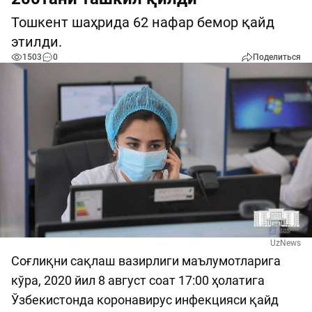
Тошкент шаҳрида 62 нафар бемор қайд
этилди.
1503
0
Поделиться
UzNews
Соғлиқни сақлаш вазирлиги маълумотларига
кўра, 2020 йил 8 август соат 17:00 ҳолатига
Ўзбекистонда коронавирус инфекцияси қайд