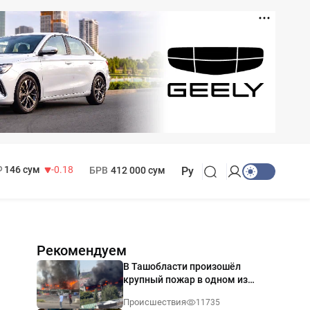
11 916 сум
28.92
13 749 сум
32.19
МРОТ
1 271 000 сум
146 сум
-0.18
БРВ
412 000 сум
Ру
Рекомендуем
В Ташобласти произошёл
крупный пожар в одном из
магазинов — видео
Происшествия
11735