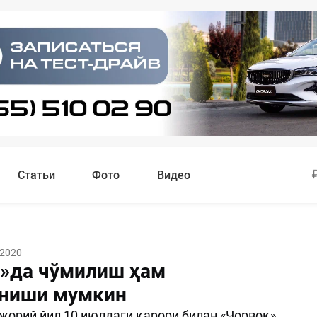
Статьи
Фото
Видео
 2020
»да чўмилиш ҳам
ниши мумкин
жорий йил 10 июлдаги қарори билан «Чорвоқ»