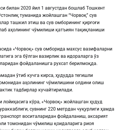
си билан 2020 йил 1 августдан бошлаб Тошкент
ўстонлиқ туманида жойлашган “Чорвоқ” сув
лар ташкил этиш ва сув омборининг қирғоғи
лаб аҳолининг чўмилиши қатъиян тақиқланиши
асида «Чорвоқ» сув омборида махсус вазифаларни
атига эга бўлган вазирлик ва идораларга ўз
ларидан фойдаланишга рухсат берилмоқда.
мадан ўтиб кучга кирса, ҳудудда тегишли
омонидан аҳолининг чўмилишини олдини олиш
актик тадбирлар кучайтирилади.
и лойиҳасига кўра, «Чорвоқ» жойлашган ҳудуд
ураккаблиги, сувнинг 220 метрдан чуқурлиги ҳамда
 транспорт воситаларидан фойдаланиш, аксарият
оли томонидан чўмилиш қоидаларига риоя