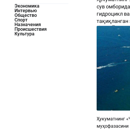
Экономика
сув омборида
Интервью
гидроцикл ва
Общество
Спорт
тақиқланган 
Назначения
2768
0
Происшествия
Культура
Ҳукуматнинг «
муҳофазасини