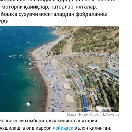
 моторли қайиқлар, катерлар, яхталар,
 бошқа сузувчи воситалардан фойдаланиш
эди.
Поделиться
Марат Наджибаев / UzNews.uz
Чорвоқ» сув омбори ҳавзасининг санитария
 яхшилашга оид қарори
лойиҳаси
эълон қилинган.