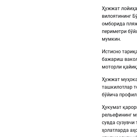
Ҳужжат лойиҳа
вилоятининг Б
омборида пляж
периметри бўй
мумкин.
Истисно тариқ
бажариш вакол
моторли қайиқ
Ҳужжат муҳока
ташкилотлар т
бўйича профил
Ҳукумат қарор
рельефининг м
сувда сузувчи
ҳолатларда аҳ