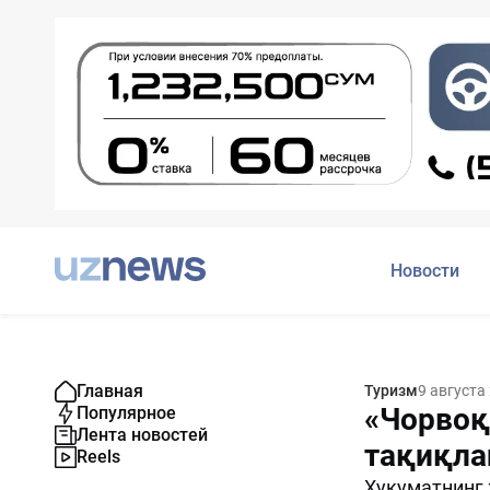
Новости
Главная
Туризм
9 августа
«Чорвоқ
Популярное
Лента новостей
тақиқла
Reels
Ҳукуматнинг 