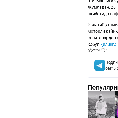
этилмаслиги чў
Жумладан, 201
оқибатида вафо
Эслатиб ўтами
моторли қайиқл
воситалардан 
қабул
қилинга
2768
0
Подпи
быть 
Популярн