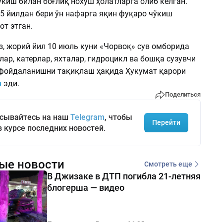
киш билан боғлиқ нохуш ҳолатларга олиб келган.
5 йилдан бери ўн нафарга яқин фуқаро чўкиш
т этган.
з, жорий йил 10 июль куни «Чорвоқ» сув омборида
ар, катерлар, яхталар, гидроцикл ва бошқа сузувчи
фойдаланишни тақиқлаш ҳақида Ҳукумат қарори
н
эди.
Поделиться
сывайтесь на наш
Telegram
, чтобы
Перейти
в курсе последних новостей.
ые новости
Смотреть еще
В Джизаке в ДТП погибла 21-летняя
блогерша — видео