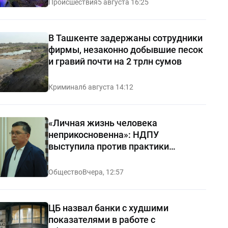
Происшествия
5 августа 16:25
В Ташкенте задержаны сотрудники
фирмы, незаконно добывшие песок
и гравий почти на 2 трлн сумов
Криминал
6 августа 14:12
«Личная жизнь человека
неприкосновенна»: НДПУ
выступила против практики
«позорных домов и махаллей»
Общество
Вчера, 12:57
ЦБ назвал банки с худшими
показателями в работе с