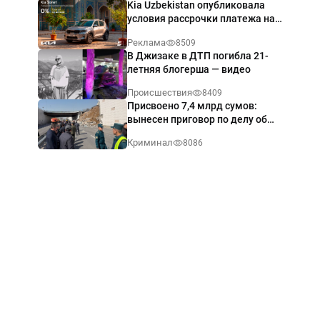
Kia Uzbekistan опубликовала
условия рассрочки платежа на
Kia Sonet со ставкой от 0%
Реклама
8509
годовых
В Джизаке в ДТП погибла 21-
летняя блогерша — видео
Происшествия
8409
Присвоено 7,4 млрд сумов:
вынесен приговор по делу об
обрушении путепровода в
Криминал
8086
Ташкенте