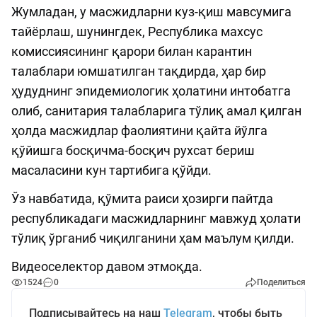
Жумладан, у масжидларни куз-қиш мавсумига
тайёрлаш, шунингдек, Республика махсус
комиссиясининг қарори билан карантин
талаблари юмшатилган тақдирда, ҳар бир
ҳудуднинг эпидемиологик ҳолатини интобатга
олиб, санитария талабларига тўлиқ амал қилган
ҳолда масжидлар фаолиятини қайта йўлга
қўйишга босқичма-босқич рухсат бериш
масаласини кун тартибига қўйди.
Ўз навбатида, қўмита раиси ҳозирги пайтда
республикадаги масжидларнинг мавжуд ҳолати
тўлиқ ўрганиб чиқилганини ҳам маълум қилди.
Видеоселектор давом этмоқда.
1524
0
Поделиться
Подписывайтесь на наш
Telegram
, чтобы быть