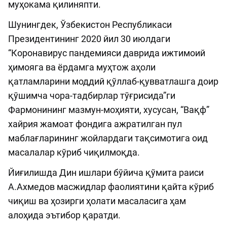
муҳокама қилиняпти.
Шунингдек, Ўзбекистон Республикаси
Президентининг 2020 йил 30 июлдаги
“Коронавирус пандемияси даврида ижтимоий
ҳимояга ва ёрдамга муҳтож аҳоли
қатламларини моддий қўллаб-қувватлашга доир
қўшимча чора-тадбирлар тўғрисида”ги
Фармонининг мазмун-моҳияти, хусусан, “Вақф”
хайрия жамоат фондига ажратилган пул
маблағларининг жойлардаги тақсимотига оид
масалалар кўриб чиқилмоқда.
Йиғилишда Дин ишлари бўйича қўмита раиси
А.Ахмедов масжидлар фаолиятини қайта кўриб
чиқиш ва ҳозирги ҳолати масаласига ҳам
алоҳида эътибор қаратди.