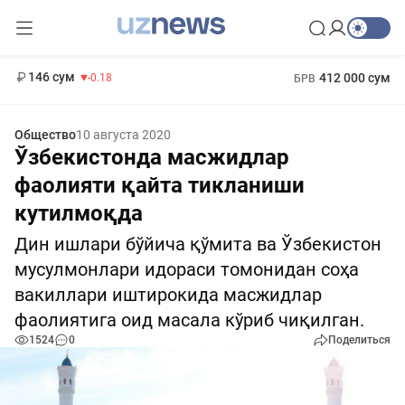
11 916 сум
28.92
13 749 сум
1 271 000 сум
32.19
МРОТ
146 сум
412 000 сум
-0.18
БРВ
Общество
10 августа 2020
Ўзбекистонда масжидлар
фаолияти қайта тикланиши
кутилмоқда
Дин ишлари бўйича қўмита ва Ўзбекистон
мусулмонлари идораси томонидан соҳа
вакиллари иштирокида масжидлар
фаолиятига оид масала кўриб чиқилган.
1524
0
Поделиться