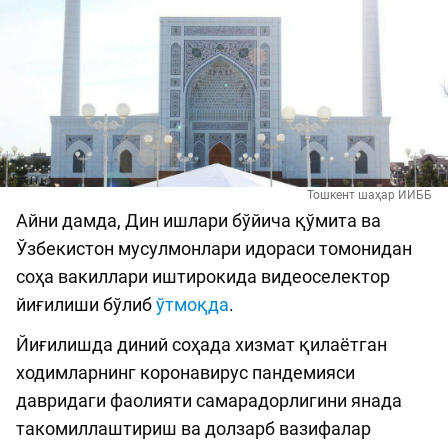
Тошкент шаҳар ИИББ
Айни дамда, Дин ишлари бўйича қўмита ва
Ўзбекистон мусулмонлари идораси томонидан
соҳа вакиллари иштирокида видеоселектор
йиғилиши бўлиб
ўтмоқда
.
Йиғилишда диний соҳада хизмат қилаётган
ходимларнинг коронавирус пандемияси
давридаги фаолияти самарадорлигини янада
такомиллаштириш ва долзарб вазифалар