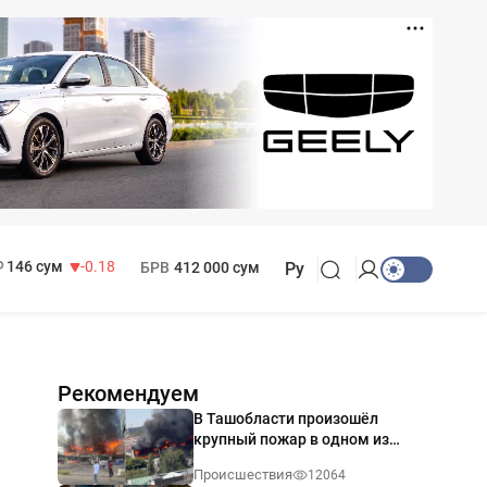
11 916 сум
28.92
13 749 сум
32.19
МРОТ
1 271 000 сум
146 сум
-0.18
БРВ
412 000 сум
Ру
Рекомендуем
В Ташобласти произошёл
крупный пожар в одном из
магазинов — видео
Происшествия
12064