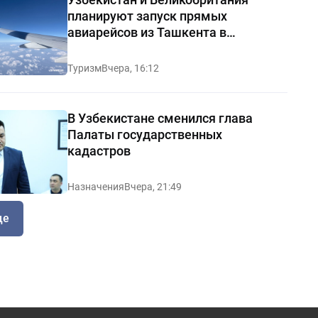
планируют запуск прямых
авиарейсов из Ташкента в
Манчестер
Туризм
Вчера, 16:12
В Узбекистане сменился глава
Палаты государственных
кадастров
Назначения
Вчера, 21:49
ще