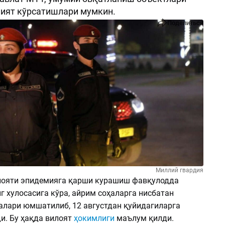
лият кўрсатишлари мумкин.
Поделиться
Миллий гвардия
лояти эпидемияга қарши курашиш фавқулодда
 хулосасига кўра, айрим соҳаларга нисбатан
алари юмшатилиб, 12 августдан қуйидагиларга
и. Бу ҳақда вилоят
ҳокимлиги
маълум қилди.