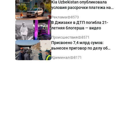
Kia Uzbekistan опубликовала
условия рассрочки платежа на
Kia Sonet со ставкой от 0%
Реклама
8573
годовых
В Джизаке в ДТП погибла 21-
летняя блогерша — видео
Происшествия
8571
Присвоено 7,4 млрд сумов:
вынесен приговор по делу об
обрушении путепровода в
Криминал
8171
Ташкенте