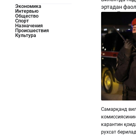
Экономика
эртадан фао
Интервью
2052
0
Общество
Спорт
Назначения
Происшествия
Культура
Самарқанд ви
комиссиясининг
карантин қоид
рухсат берилад