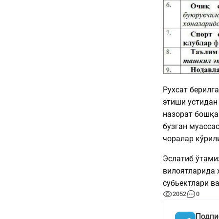
Рухсат берилг
этиши устидан
назорат бошқа
бузган муасса
чоралар кўрил
Эслатиб ўтами
вилоятларида 
субьектлари в
2052
0
Подпи