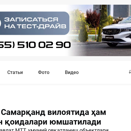
Статьи
Фото
Видео
 Самарқанд вилоятида ҳам
н қоидалари юмшатилади
авлат МТТ, умумий овқатланиш объектлари