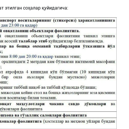
т этилган соҳалар қуйидагича: