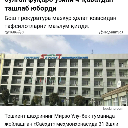
ташлаб юборди
Бош прокуратура мазкур ҳолат юзасидан
тафсилотларни маълум қилди.
1686
0
Поделиться
booking.com
Тошкент шаҳрининг Мирзо Улуғбек туманида
жойлашган «Саёҳат» меҳмонхонасида 31 ёшли