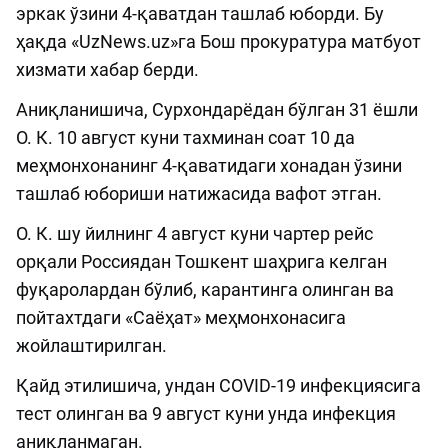
эркак ўзини 4-қаватдан ташлаб юборди. Бу
ҳақда «UzNews.uz»га Бош прокуратура матбуот
хизмати хабар берди.
Аниқланишича, Сурхондарёдан бўлган 31 ёшли
О. К. 10 август куни тахминан соат 10 да
меҳмонхонанинг 4-қаватидаги хонадан ўзини
ташлаб юбориши натижасида вафот этган.
О. К. шу йилнинг 4 август куни чартер рейс
орқали Россиядан Тошкент шаҳрига келган
фуқаролардан бўлиб, карантинга олинган ва
пойтахтдаги «Саёҳат» меҳмонхонасига
жойлаштирилган.
Қайд этилишича, ундан COVID-19 инфекциясига
тест олинган ва 9 август куни унда инфекция
аниқланмаган.