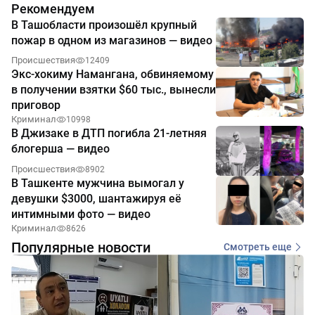
Рекомендуем
В Ташобласти произошёл крупный
пожар в одном из магазинов — видео
Происшествия
12409
Экс-хокиму Намангана, обвиняемому
в получении взятки $60 тыс., вынесли
приговор
Криминал
10998
В Джизаке в ДТП погибла 21-летняя
блогерша — видео
Происшествия
8902
В Ташкенте мужчина вымогал у
девушки $3000, шантажируя её
интимными фото — видео
Криминал
8626
Популярные новости
Смотреть еще