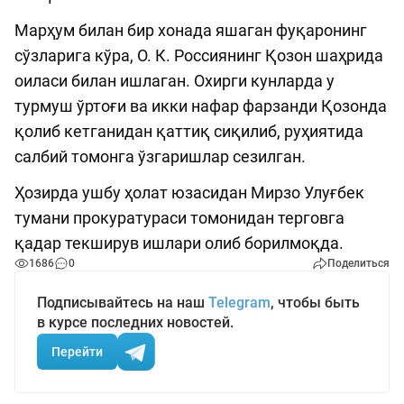
Марҳум билан бир хонада яшаган фуқаронинг
сўзларига кўра, О. К. Россиянинг Қозон шаҳрида
оиласи билан ишлаган. Охирги кунларда у
турмуш ўртоғи ва икки нафар фарзанди Қозонда
қолиб кетганидан қаттиқ сиқилиб, руҳиятида
салбий томонга ўзгаришлар сезилган.
Ҳозирда ушбу ҳолат юзасидан Мирзо Улуғбек
тумани прокуратураси томонидан терговга
қадар текширув ишлари олиб борилмоқда.
1686
0
Поделиться
Подписывайтесь на наш
Telegram
, чтобы быть
в курсе последних новостей.
Перейти