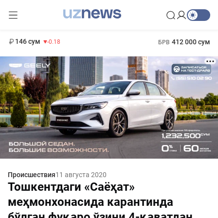
11 916 сум
28.92
13 749 сум
1 271 000 сум
32.19
МРОТ
146 сум
412 000 сум
-0.18
БРВ
Происшествия
11 августа 2020
Тошкентдаги «Саёҳат»
меҳмонхонасида карантинда
бўлган фуқаро ўзини 4-қаватдан