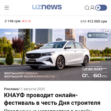
11 916 сум
28.92
13 749 сум
1 271 000 сум
32.19
МРОТ
146 сум
412 000 сум
-0.18
БРВ
Реклама
11 августа 2020
КНАУФ проводит онлайн-
фестиваль в честь Дня строителя