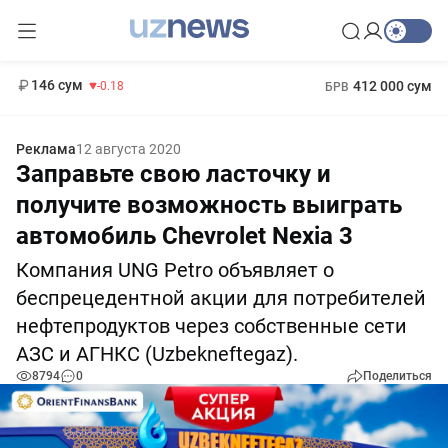
11 916 сум
28.92
13 749 сум
1 271 000 сум
32.19
МРОТ
146 сум
412 000 сум
-0.18
БРВ
Реклама
12 августа 2020
Заправьте свою ласточку и
получите возможность выиграть
автомобиль Chevrolet Nexia 3
Компания UNG Petro объявляет о
беспрецедентной акции для потребителей
нефтепродуктов через собственные сети
АЗС и АГНКС (Uzbekneftegaz).
8794
0
Поделиться