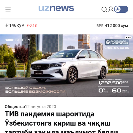
11 916 сум
28.92
13 749 сум
1 271 000 сум
32.19
МРОТ
146 сум
412 000 сум
-0.18
БРВ
Общество
12 августа 2020
ТИВ пандемия шароитида
Ўзбекистонга кириш ва чиқиш
тартиби ҳақида маълумот берди