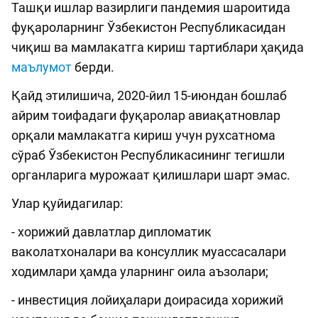
Ташқи ишлар вазирлиги пандемия шароитида
фуқароларнинг Ўзбекистон Республикасидан
чиқиш ва мамлакатга кириш тартиблари ҳақида
маълумот
берди.
Қайд этилишича, 2020-йил 15-июндан бошлаб
айрим тоифадаги фуқаролар авиақатновлар
орқали мамлакатга кириш учун рухсатнома
сўраб Ўзбекистон Республикасининг тегишли
органларига мурожаат қилишлари шарт эмас.
Улар қуйидагилар:
- хорижий давлатлар дипломатик
ваколатхоналари ва консуллик муассасалари
ходимлари ҳамда уларнинг оила аъзолари;
- инвестиция лойиҳалари доирасида хорижий