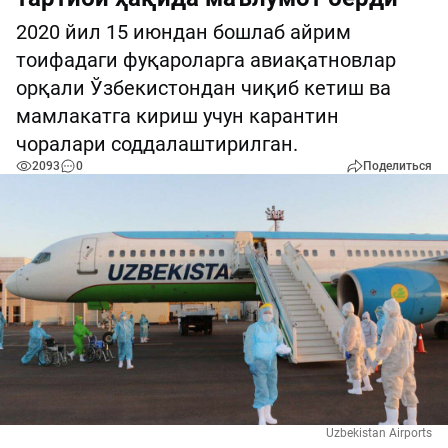
2020 йил 15 июндан бошлаб айрим
тоифадаги фуқароларга авиақатновлар
орқали Ўзбекистондан чиқиб кетиш ва
мамлакатга кириш учун карантин
чоралари соддалаштирилган.
2093
0
Поделиться
Uzbekistan Airports