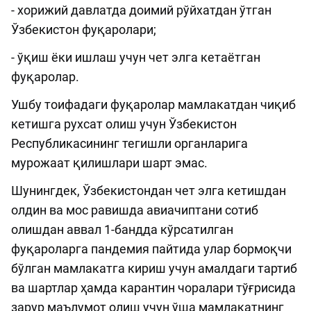
- хорижий давлатда доимий рўйхатдан ўтган
Ўзбекистон фуқаролари;
- ўқиш ёки ишлаш учун чет элга кетаётган
фуқаролар.
Ушбу тоифадаги фуқаролар мамлакатдан чиқиб
кетишга рухсат олиш учун Ўзбекистон
Республикасининг тегишли органларига
мурожаат қилишлари шарт эмас.
Шунингдек, Ўзбекистондан чет элга кетишдан
олдин ва мос равишда авиачиптани сотиб
олишдан аввал 1-бандда кўрсатилган
фуқароларга пандемия пайтида улар бормоқчи
бўлган мамлакатга кириш учун амалдаги тартиб
ва шартлар ҳамда карантин чоралари тўғрисида
зарур маълумот олиш учун ўша мамлакатнинг