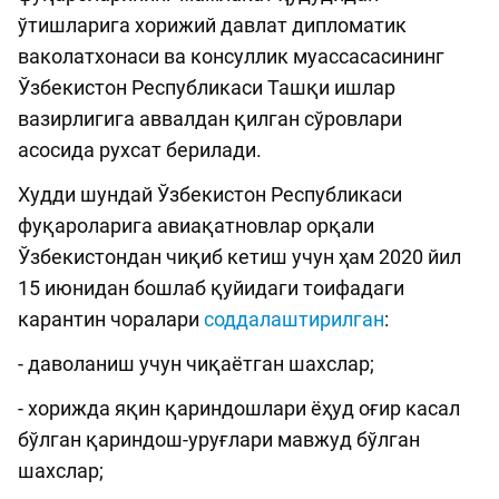
ўтишларига хорижий давлат дипломатик
ваколатхонаси ва консуллик муассасасининг
Ўзбекистон Республикаси Ташқи ишлар
вазирлигига аввалдан қилган сўровлари
асосида рухсат берилади.
Худди шундай Ўзбекистон Республикаси
фуқароларига авиақатновлар орқали
Ўзбекистондан чиқиб кетиш учун ҳам 2020 йил
15 июнидан бошлаб қуйидаги тоифадаги
карантин чоралари
соддалаштирилган
:
- даволаниш учун чиқаётган шахслар;
- хорижда яқин қариндошлари ёҳуд оғир касал
бўлган қариндош-уруғлари мавжуд бўлган
шахслар;