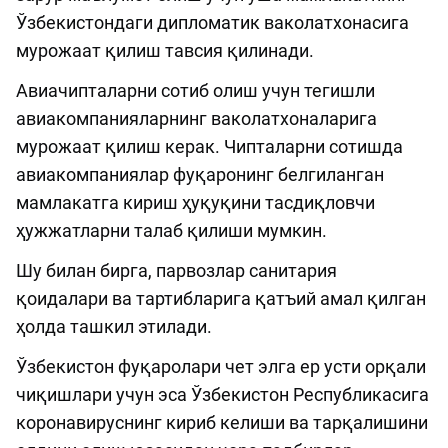
Ўзбекистондаги дипломатик ваколатхонасига
мурожаат қилиш тавсия қилинади.
Aвиачипталарни сотиб олиш учун тегишли
авиакомпанияларнинг ваколатхоналарига
мурожаат қилиш керак. Чипталарни сотишда
авиакомпаниялар фуқаронинг белгиланган
мамлакатга кириш ҳуқуқини тасдиқловчи
ҳужжатларни талаб қилиши мумкин.
Шу билан бирга, парвозлар санитария
қоидалари ва тартибларига қатъий амал қилган
ҳолда ташкил этилади.
Ўзбекистон фуқаролари чет элга ер усти орқали
чиқишлари учун эса Ўзбекистон Республикасига
коронавируснинг кириб келиши ва тарқалишини