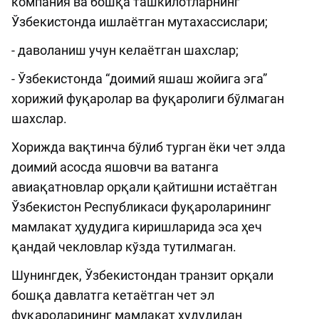
компания ва бошқа ташкилотларнинг
Ўзбекистонда ишлаётган мутахассислари;
- даволаниш учун келаётган шахслар;
- Ўзбекистонда “доимий яшаш жойига эга”
хорижий фуқаролар ва фуқаролиги бўлмаган
шахслар.
Хорижда вақтинча бўлиб турган ёки чет элда
доимий асосда яшовчи ва ватанга
авиақатновлар орқали қайтишни истаётган
Ўзбекистон Республикаси фуқароларининг
мамлакат ҳудудига киришларида эса ҳеч
қандай чекловлар кўзда тутилмаган.
Шунингдек, Ўзбекистондан транзит орқали
бошқа давлатга кетаётган чет эл
фуқароларининг мамлакат ҳудудидан