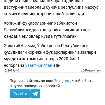
олдини олиш юзасидан чора-тадбирлар
дастурини тайёрлаш бўйича республика махсус
комиссиясининг қарори талаб қилинади.
Хорижий фуқароларнинг Ўзбекистон
Республикасидан ташқарига чиқишига ҳеч
қандай чекловлар кўзда тутилмаган.
Эслатиб ўтамиз, Ўзбекистон Республикаси
ҳудудидаги хорижий фуқароларнинг визалари
муддати автоматик тарзда 2020-йил 1-
ноябргача
узайтирилган
эди.
2093
0
Поделиться
Подписывайтесь на наш
Telegram
, чтобы быть
в курсе последних новостей.
Перейти