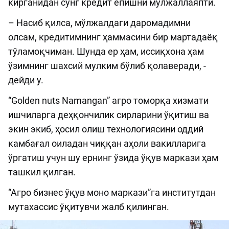
кирганидан сўнг кредит ёпишни мўлжаллаяпти.
– Насиб қилса, мўлжалдаги даромадимни
олсам, кредитимнинг ҳаммасини бир мартадаёқ
тўламоқчиман. Шунда ер ҳам, иссиқхона ҳам
ўзимнинг шахсий мулким бўлиб қолаверади, -
дейди у.
“Golden nuts Namangan” агро томорқа хизмати
ишчиларга деҳқончилик сирларини ўқитиш ва
экин экиб, ҳосил олиш технологиясини оддий
камбағал оиладан чиққан аҳоли вакилларига
ўргатиш учун шу ернинг ўзида ўқув маркази ҳам
ташкил қилган.
“Агро бизнес ўқув моно маркази”га институтдан
мутахассис ўқитувчи жалб қилинган.