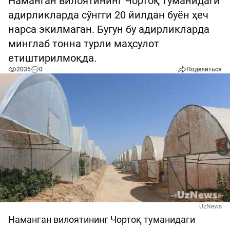
Наманган вилоятининг Чортоқ туманидаги
адирликларда сўнгги 20 йилдан буён ҳеч
нарса экилмаган. Бугун бу адирликларда
минглаб тонна турли маҳсулот
етиштирилмоқда.
2035
0
Поделиться
UzNews
Наманган вилоятининг Чортоқ туманидаги