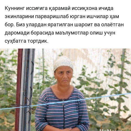
Куннинг иссиғига қарамай иссиқхона ичида
экинларини парваришлаб юрган ишчилар ҳам
бор. Биз улардан яратилган шароит ва олаётган
даромади борасида маълумотлар олиш учун
суҳбатга тортдик.