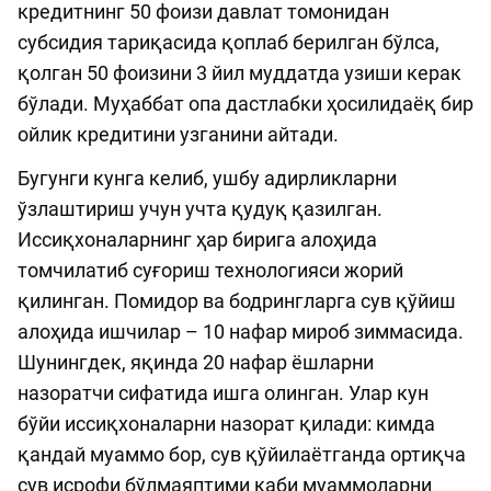
кредитнинг 50 фоизи давлат томонидан
субсидия тариқасида қоплаб берилган бўлса,
қолган 50 фоизини 3 йил муддатда узиши керак
бўлади. Муҳаббат опа дастлабки ҳосилидаёқ бир
ойлик кредитини узганини айтади.
Бугунги кунга келиб, ушбу адирликларни
ўзлаштириш учун учта қудуқ қазилган.
Иссиқхоналарнинг ҳар бирига алоҳида
томчилатиб суғориш технологияси жорий
қилинган. Помидор ва бодрингларга сув қўйиш
алоҳида ишчилар – 10 нафар мироб зиммасида.
Шунингдек, яқинда 20 нафар ёшларни
назоратчи сифатида ишга олинган. Улар кун
бўйи иссиқхоналарни назорат қилади: кимда
қандай муаммо бор, сув қўйилаётганда ортиқча
сув исрофи бўлмаяптими каби муаммоларни