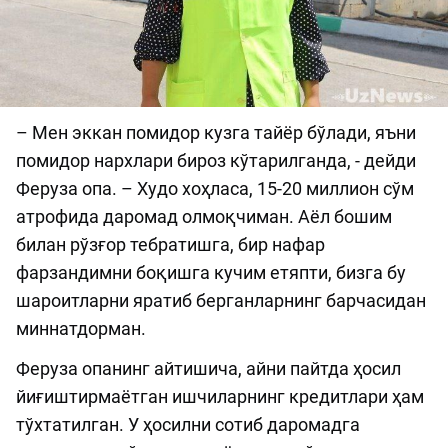
– Мен эккан помидор кузга тайёр бўлади, яъни
помидор нархлари бироз кўтарилганда, - дейди
Феруза опа. – Худо хоҳласа, 15-20 миллион сўм
атрофида даромад олмоқчиман. Аёл бошим
билан рўзғор тебратишга, бир нафар
фарзандимни боқишга кучим етяпти, бизга бу
шароитларни яратиб берганларнинг барчасидан
миннатдорман.
Феруза опанинг айтишича, айни пайтда ҳосил
йиғиштирмаётган ишчиларнинг кредитлари ҳам
тўхтатилган. У ҳосилни сотиб даромадга