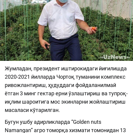
Жумладан, президент иштирокидаги йиғилишда
2020-2021 йилларда Чортоқ туманини комплекс
ривожлантириш, ҳудуддаги фойдаланилмай
ётган 3 минг гектар ерни ўзлаштириш ва тупроқ-
иқлим шароитига мос экинларни жойлаштириш
масаласи кўтарилган.
Бугун ушбу адирликларда “Golden nuts
Namangan” агро томорқа хизмати томонидан 13