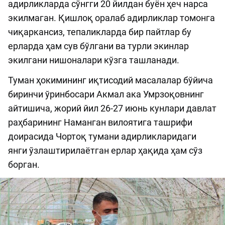
адирликларда сўнгги 20 йилдан буён ҳеч нарса
экилмаган. Қишлоқ оралаб адирликлар томонга
чиқаркансиз, тепаликларда бир пайтлар бу
ерларда ҳам сув бўлгани ва турли экинлар
экилгани нишоналари кўзга ташланади.
Туман ҳокимининг иқтисодий масалалар бўйича
биринчи ўринбосари Акмал ака Умрзоқовнинг
айтишича, жорий йил 26-27 июнь кунлари давлат
раҳбарининг Наманган вилоятига ташрифи
доирасида Чортоқ тумани адирликларидаги
янги ўзлаштирилаётган ерлар ҳақида ҳам сўз
борган.