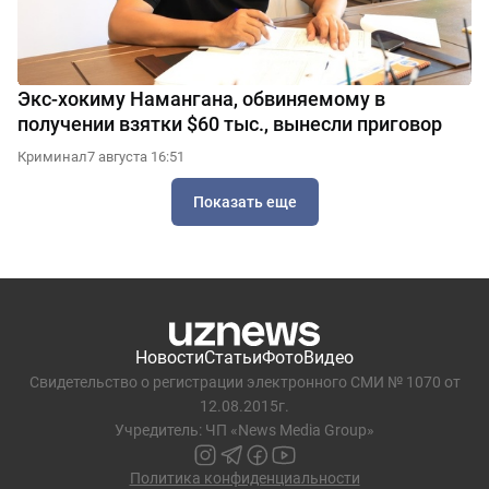
Экс-хокиму Намангана, обвиняемому в
получении взятки $60 тыс., вынесли приговор
Криминал
7 августа 16:51
Показать еще
Новости
Статьи
Фото
Видео
Свидетельство о регистрации электронного СМИ № 1070 от
12.08.2015г.
Учредитель: ЧП «News Media Group»
Политика конфиденциальности