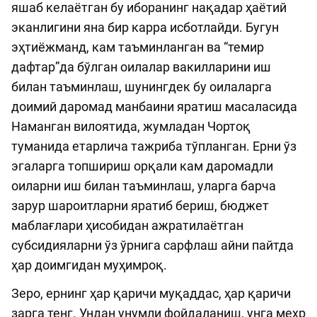
яшаб келаётган бу иборанинг нақадар ҳаётий
эканлигини яна бир карра исботлайди. Бугун
эҳтиёжманд, кам таъминланган ва “темир
дафтар”да бўлган оилалар вакилларини иш
билан таъминлаш, шунингдек бу оилаларга
доимий даромад манбаини яратиш масаласида
Наманган вилоятида, жумладан Чортоқ
туманида етарлича тажриба тўпланган. Ерни ўз
эгаларга топшириш орқали кам даромадли
оиларни иш билан таъминлаш, уларга барча
зарур шароитларни яратиб бериш, бюджет
маблағлари ҳисобидан ажратилаётган
субсидияларни ўз ўрнига сарфлаш айни пайтда
ҳар доимгидан муҳимроқ.
Зеро, ернинг ҳар қаричи муқаддас, ҳар қаричи
зарга тенг. Ундан унумли фойдаланиш, унга меҳр