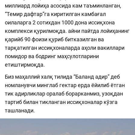
миллиард лойиҳа асосида кам таъминланган,
“Темир дафтар”га киритилган камбағал
оилаларга 2 сотихдан 1000 дона иссиқхона
комплекси қурилмоқда. айни пайтда лойиҳанинг
қарийб 90 фоизи қуриб битказилган ва
тарқатилган иссиқхоналарда аҳоли вакиллари
помидор ва бодринг маҳсулотларини
етиштирмоқда.
Биз маҳаллий халқ тилида “Баланд адир” деб
номланувчи минглаб гектар ерда ёйилиб ётган
тик адирликлар оралаб борарканмиз, узоқдан
тартиб билан тикланган иссиқхоналар кўзга
ташланади.