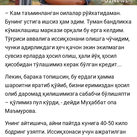
– Кам таъминланган оилалар рўйхатидаман.
Бунинг устига ишсиз ҳам эдим. Туман бандликка
кўмаклашиш маркази орқали бу ерга келдим.
Тўғриси аввалига иссиқхонани олишга чўчидим,
чунки адирликдаги ҳеч қачон экин экилмаган
сувсиз ерларда ҳосил олиш, ҳали йўқ ҳосил
ҳисобидан тўлашимиз керак бўлган кредит...
Лекин, барака топишсин, бу ердаги ҳамма
шароитни яратиб қўйиб, бизни еримиздан ҳосил
олиб даромад қилишимизга сабабчи бўлишяпти
– қўлимиз пул кўрди, - дейди Муҳаббат опа
Маъмурова.
Унинг айтишича, айни пайтда кунига 40-50 кило
бодринг узяпти. Иссиқхонаси учун ажратилган