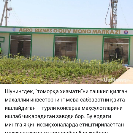
Шунингдек, “томорқа хизмати”ни ташкил қилган
маҳаллий инвесторнинг мева-сабзавотни қайта
ишлайдиган – турли консерва маҳсулотларини
ишлаб чиқарадиган заводи бор. Бу ердаги
мингга яқин иссиқхоналарда етиштирилаётган
маҳсулотлар унга хом ашёни бир жойдан