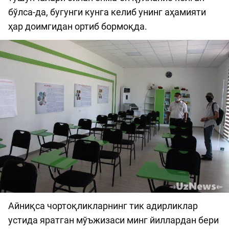
бўлса-да, бугунги кунга келиб унинг аҳамияти
ҳар доимгидан ортиб бормоқда.
Айниқса чортоқликларнинг тик адирликлар
устида яратган мўъжизаси минг йиллардан бери