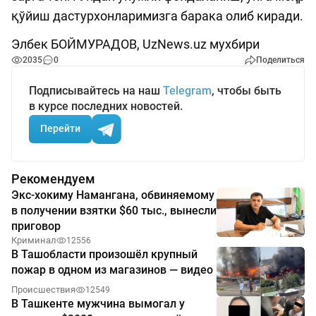
қўйиш дастурхонларимизга барака олиб киради.
Элбек БОЙМУРАДОВ, UzNews.uz мухбири
2035
0
Поделиться
Подписывайтесь на наш
Telegram
, чтобы быть
в курсе последних новостей.
Перейти
Рекомендуем
Экс-хокиму Намангана, обвиняемому
в получении взятки $60 тыс., вынесли
приговор
Криминал
12556
В Ташобласти произошёл крупный
пожар в одном из магазинов — видео
Происшествия
12549
В Ташкенте мужчина вымогал у