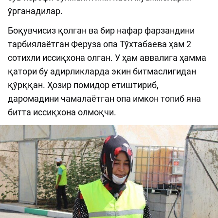
ўрганадилар.
Боқувчисиз қолган ва бир нафар фарзандини
тарбиялаётган Феруза опа Тўхтабаева ҳам 2
сотихли иссиқхона олган. У ҳам аввалига ҳамма
қатори бу адирликларда экин битмаслигидан
қўрққан. Ҳозир помидор етиштириб,
даромадини чамалаётган опа имкон топиб яна
битта иссиқхона олмоқчи.