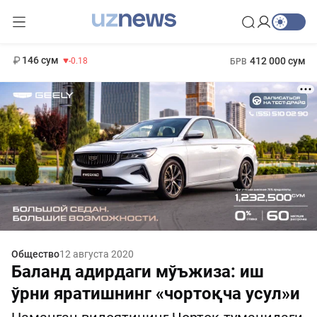
13 749 сум
32.19
146 сум
412 000 сум
-0.18
БРВ
11 916 сум
1 271 000 сум
28.92
МРОТ
Общество
12 августа 2020
Баланд адирдаги мўъжиза: иш
ўрни яратишнинг «чортоқча усул»и