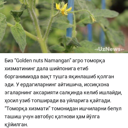
Биз “Golden nuts Namangan” агро томорқа
хизматининг дала шийпонига етиб
борганимизда вақт тушга яқинлашиб қолган
эди. У ердагиларнинг айтишича, иссиқхона
эгаларнинг аксарияти салқинда келиб ишлайди,
ҳосил узиб топширади ва уйларига қайтади.
“Томорқа хизмати” томонидан ишчиларни бепул
ташиш учун автобус қатнови ҳам йўлга
қўйилган.