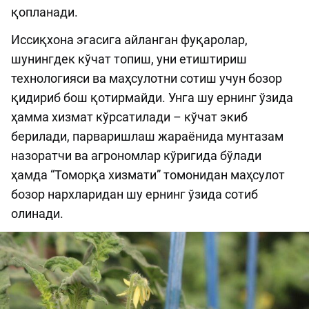
қопланади.
Иссиқхона эгасига айланган фуқаролар,
шунингдек кўчат топиш, уни етиштириш
технологияси ва маҳсулотни сотиш учун бозор
қидириб бош қотирмайди. Унга шу ернинг ўзида
ҳамма хизмат кўрсатилади – кўчат экиб
берилади, парваришлаш жараёнида мунтазам
назоратчи ва агрономлар кўригида бўлади
ҳамда “Томорқа хизмати” томонидан маҳсулот
бозор нархларидан шу ернинг ўзида сотиб
олинади.