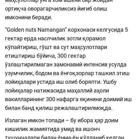
ортиқча оворагарчиликсиз йиғиб олиш
имконини беради.
“Golden nuts Namangan” корхонаси келгусида 5
гектар ерда наслчилик зотли қорамол
кўпайтириш, гўшт ва сут маҳсулотлари
етиштириш бўйича, 300 гектар
ўзлаштирилмаган замонавий интенсив усулда
узумчилик, бодом ва ёнғоқзорлар ташкил этиш
лойиҳалари устида иш олиб боряпти. Ушбу
лойиҳалар натижасида маҳаллий аҳоли
вакилларининг 300 нафарга яқинини доимий иш
билан банд қилиш режалаштирилмоқда.
Излаган имкон топади – бу ибора ҳар доим
кишилик жамиятида умид ва ишонч
тушунчалари билан ёнма-ён қўлланиб келган