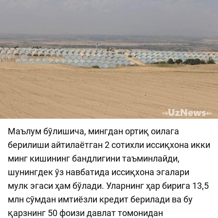
Маълум бўлишича, мингдан ортиқ оилага
берилиши айтилаётган 2 сотихли иссиқхона икки
минг кишининг бандлигини таъминлайди,
шунингдек ўз навбатида иссиқхона эгалари
мулк эгаси ҳам бўлади. Уларнинг ҳар бирига 13,5
млн сўмдан имтиёзли кредит берилади ва бу
қарзнинг 50 фоизи давлат томонидан