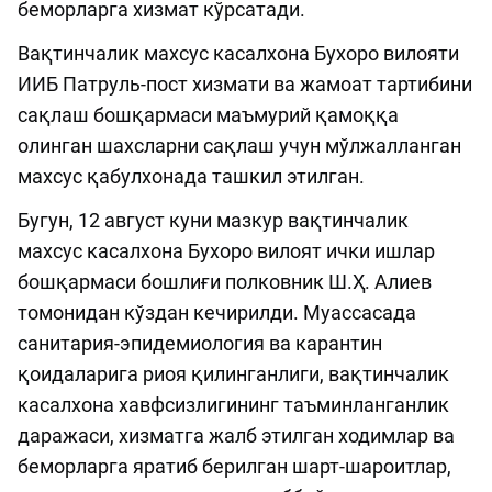
беморларга хизмат кўрсатади.
Вақтинчалик махсус касалхона Бухоро вилояти
ИИБ Патруль-пост хизмати ва жамоат тартибини
сақлаш бошқармаси маъмурий қамоққа
олинган шахcларни сақлаш учун мўлжалланган
махсус қабулхонада ташкил этилган.
Бугун, 12 август куни мазкур вақтинчалик
махсус касалхона Бухоро вилоят ички ишлар
бошқармаси бошлиғи полковник Ш.Ҳ. Алиев
томонидан кўздан кечирилди. Муассасада
санитария-эпидемиология ва карантин
қоидаларига риоя қилинганлиги, вақтинчалик
касалхона хавфсизлигининг таъминланганлик
даражаси, хизматга жалб этилган ходимлар ва
беморларга яратиб берилган шарт-шароитлар,