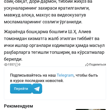
озиқ-овқат, дори-дармон, тиббий жиҳоз ва
ускуналарининг захираси яратилганлиги,
мавжуд алоқа, махсус ва видеокузатув
мосламаларининг созлиги ўрганилди.
Жараёнда бошқарма бошлиғи Ш.Ҳ. Алиев
томонидан хизматга жалб этилган тиббиёт ва
ички ишлар органлари ходимлари ҳамда масъул
раҳбарларга тегишли топшириқ ва кўрсатмалар
берилди.
1557
0
Поделиться
Подписывайтесь на наш
Telegram
, чтобы быть
в курсе последних новостей.
Перейти
Рекомендуем