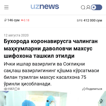
11 916 сум
28.92
13 749 сум
1 271 000 сум
32.19
МРОТ
146 сум
412 000 сум
-0.18
БРВ
12 августа 2020
Бухорода коронавирусга чалинган
маҳкумларни даволовчи махсус
шифохона ташкил этилди
Ички ишлар вазирлиги ва Соғлиқни
сақлаш вазирлигининг қўшма кўрсатмаси
билан тузилган махсус касалхона 75
ўринли ҳисобланади.
1557
0
Поделиться