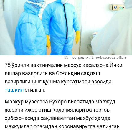
Иллюстрация / t.me/buxorouz_official
75 ўринли вақтинчалик махсус касалхона Ички
ишлар вазирлиги ва Соғлиқни сақлаш
вазирлигининг қўшма кўрсатмаси асосида
ташкил
этилган.
Мазкур муассаса Бухоро вилоятида мавжуд
жазони ижро этиш колониялари ва тергов
ҳибсхонасида сақланаётган маҳбус ҳамда
маҳкумлар орасидан коронавирусга чалинган