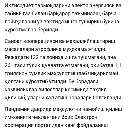
Иқтисодиёт тармоқларини электр энергияси ва
табиий газ билан барқарор таъминлаш, барча
лойиҳаларни ўз вақтида ишга тушириш бўйича
кўрсатмалар берилди.
Саноат кооперацияси ва маҳаллийлаштириш
масалалари атрофлича муҳокама этилди.
Режадаги 133 та лойиҳа ишга тушмагани, яна
261 таси тўлиқ қувватга етмагани, оқибатда 1,1
триллион сўмлик маҳсулот ишлаб чиқарилмай
қолгани кўрсатиб ўтилди. Бу борадаги
камчиликлар вилоятлар кесимида таҳлил
қилиниб, уларни ҳал этиш чоралари белгиланди.
Пандемия даврида маҳсулотни намойиш қилиш
имконияти чеклангани боис Электрон
кооперация порталидан кенг фойдаланиш