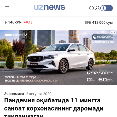
11 916 сум
28.92
13 749 сум
1 271 000 сум
32.19
МРОТ
146 сум
412 000 сум
-0.18
БРВ
Экономика
12 августа 2020
Пандемия оқибатида 11 мингта
саноат корхонасининг даромади
тикланмаган