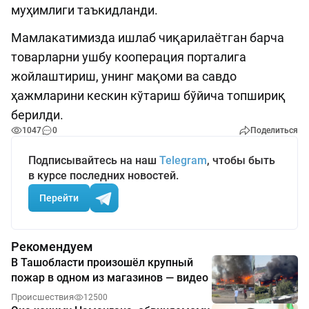
муҳимлиги таъкидланди.
Мамлакатимизда ишлаб чиқарилаётган барча
товарларни ушбу кооперация порталига
жойлаштириш, унинг мақоми ва савдо
ҳажмларини кескин кўтариш бўйича топшириқ
берилди.
1047
0
Поделиться
Подписывайтесь на наш
Telegram
, чтобы быть
в курсе последних новостей.
Перейти
Рекомендуем
В Ташобласти произошёл крупный
пожар в одном из магазинов — видео
Происшествия
12500