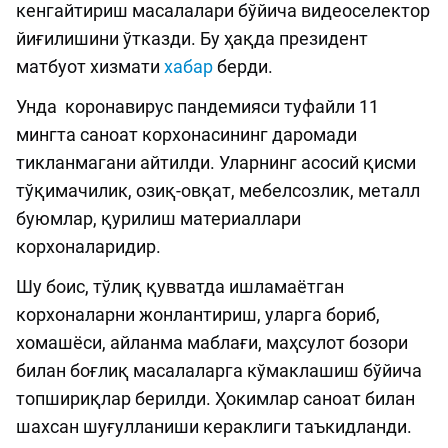
кенгайтириш масалалари бўйича видеоселектор
йиғилишини ўтказди. Бу ҳақда президент
матбуот хизмати
хабар
берди.
Унда коронавирус пандемияси туфайли 11
мингта саноат корхонасининг даромади
тикланмагани айтилди. Уларнинг асосий қисми
тўқимачилик, озиқ-овқат, мебелсозлик, металл
буюмлар, қурилиш материаллари
корхоналаридир.
Шу боис, тўлиқ қувватда ишламаётган
корхоналарни жонлантириш, уларга бориб,
хомашёси, айланма маблағи, маҳсулот бозори
билан боғлиқ масалаларга кўмаклашиш бўйича
топшириқлар берилди. Ҳокимлар саноат билан
шахсан шуғулланиши кераклиги таъкидланди.