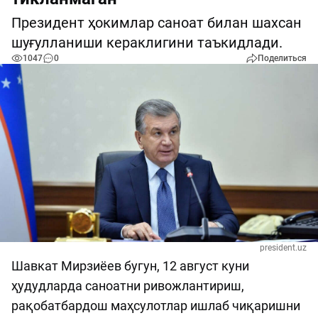
Президент ҳокимлар саноат билан шахсан
шуғулланиши кераклигини таъкидлади.
1047
0
Поделиться
president.uz
Шавкат Мирзиёев бугун, 12 август куни
ҳудудларда саноатни ривожлантириш,
рақобатбардош маҳсулотлар ишлаб чиқаришни