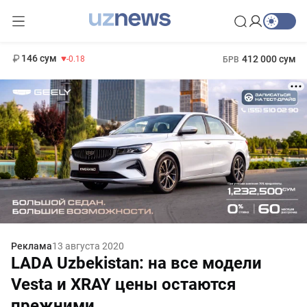
11 916 сум
28.92
13 749 сум
1 271 000 сум
32.19
МРОТ
146 сум
412 000 сум
-0.18
БРВ
Реклама
13 августа 2020
LADA Uzbekistan: на все модели
Vesta и XRAY цены остаются
прежними