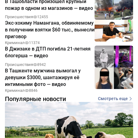
В Ташобласти произошёл крупный
пожар в одном из магазинов — видео
Происшествия
12455
Экс-хокиму Намангана, обвиняемому
в получении взятки $60 тыс., вынесли
приговор
Криминал
11374
В Джизаке в ДТП погибла 21-летняя
блогерша — видео
Происшествия
8942
В Ташкенте мужчина вымогал у
девушки $3000, шантажируя её
интимными фото — видео
Криминал
8846
Популярные новости
Смотреть еще