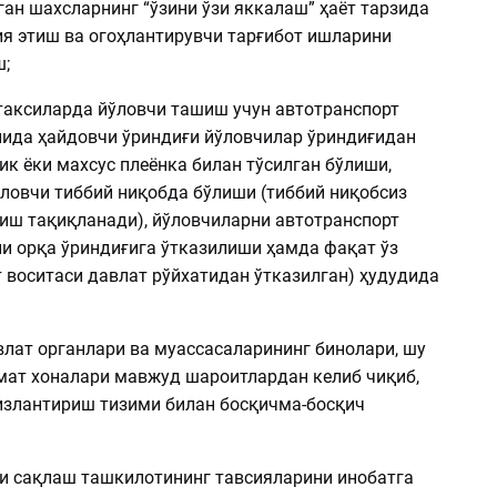
ан шахсларнинг “ўзини ўзи яккалаш” ҳаёт тарзида
я этиш ва огоҳлантирувчи тарғибот ишларини
;
таксиларда йўловчи ташиш учун автотранспорт
нида ҳайдовчи ўриндиғи йўловчилар ўриндиғидан
к ёки махсус плеёнка билан тўсилган бўлиши,
ўловчи тиббий ниқобда бўлиши (тиббий ниқобсиз
иш тақиқланади), йўловчиларни автотранспорт
ни орқа ўриндиғига ўтказилиши ҳамда фақат ўз
 воситаси давлат рўйхатидан ўтказилган) ҳудудида
влат органлари ва муассасаларининг бинолари, шу
мат хоналари мавжуд шароитлардан келиб чиқиб,
излантириш тизими билан босқичма-босқич
и сақлаш ташкилотининг тавсияларини инобатга