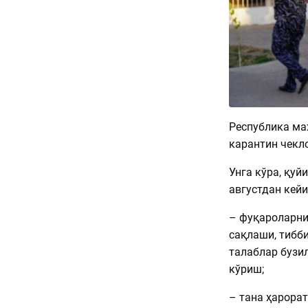
Республика ма
карантин чекл
Унга кўра, қуй
августдан кей
– фуқароларни
сақлаши, тибб
талаблар бузи
кўриш;
– тана ҳарорат