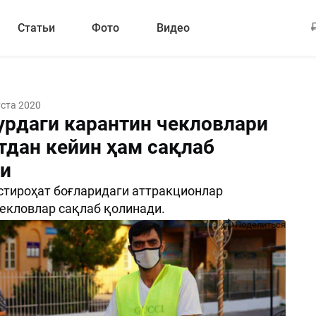
Статьи
Фото
Видео
уста 2020
урдаги карантин чекловлари
стдан кейин ҳам сақлаб
и
стироҳат боғларидаги аттракционлар
екловлар сақлаб қолинади.
Поделиться