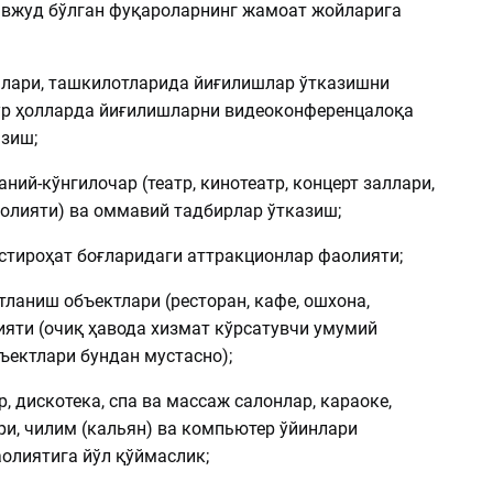
вжуд бўлган фуқароларнинг жамоат жойларига
нлари, ташкилотларида йиғилишлар ўтказишни
ур ҳолларда йиғилишларни видеоконференцалоқа
зиш;
ний-кўнгилочар (театр, кинотеатр, концерт заллари,
аолияти) ва оммавий тадбирлар ўтказиш;
истироҳат боғларидаги аттракционлар фаолияти;
ланиш объектлари (ресторан, кафе, ошхона,
ияти (очиқ ҳавода хизмат кўрсатувчи умумий
ъектлари бундан мустасно);
р, дискотека, спа ва массаж салонлар, караоке,
ри, чилим (кальян) ва компьютер ўйинлари
олиятига йўл қўймаслик;