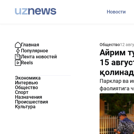
Новости
Главная
Общество
12 авг
Айрим т
Популярное
Лента новостей
15 авгу
Reels
қолинад
Экономика
Парклар ва и
Интервью
Общество
фаолиятига ч
Спорт
1804
0
Назначения
Происшествия
Культура