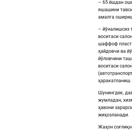
– 65 ёшдан ошг
яшашини тавси
амалга ошириш
– йўналишсиз 
воситаси сало
шаффоф пласти
ҳайдовчи ва й
йўловчини таш
воситаси сало
(автотранспорт
ҳаракатланиш.
Шунингдек, да
жумладан, хиз
ҳавони зарарс
жиҳозланади.
Жаҳон соғлиқн