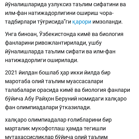
йўналишларида узлуксиз таълим сифатини ва
илм-фан натижадорлигини ошириш чора-
тадбирлари тўғрисида”ги
қарори
имзоланди.
Унга биноан, Ўзбекистонда кимё ва биология
фанларини ривожлантирилади, ушбу
йўналишларда таълим сифати ва илм-фан
натижадорлиги оширилади.
2021 йилдан бошлаб ҳар икки йилда бир
маротаба олий таълим муассасалари
талабалари орасида кимё ва биология фанлари
бўйича Абу Райҳон Беруний номидаги халқаро
фан олимпиадалари ўтказилади.
халқаро олимпиадалар ғолибларини бир
марталик мукофотлаш ҳамда тегишли
мутахассисликлар бўйича олий таълим