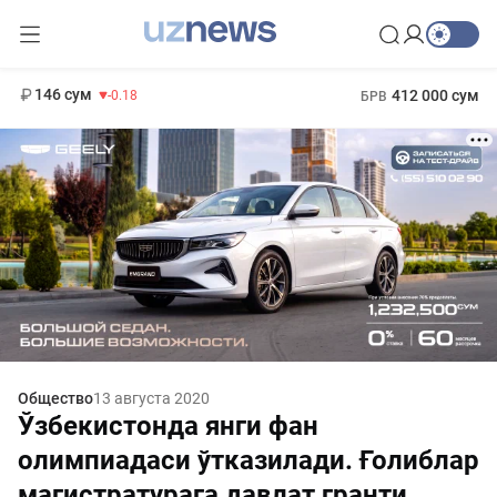
11 916 сум
28.92
13 749 сум
1 271 000 сум
32.19
МРОТ
146 сум
412 000 сум
-0.18
БРВ
Общество
13 августа 2020
Ўзбекистонда янги фан
олимпиадаси ўтказилади. Ғолиблар
магистратурага давлат гранти