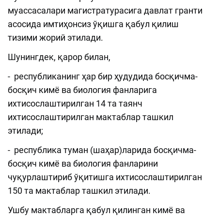
муассасалари магистратурасига давлат гранти
асосида имтиҳонсиз ўқишга қабул қилиш
тизими жорий этилади.
Шунингдек, қарор билан,
- республиканинг ҳар бир ҳудудида босқичма-
босқич кимё ва биология фанларига
ихтисослаштирилган 14 та таянч
ихтисослаштирилган мактаблар ташкил
этилади;
- республика туман (шаҳар)ларида босқичма-
босқич кимё ва биология фанларини
чуқурлаштириб ўқитишга ихтисослаштирилган
150 та мактаблар ташкил этилади.
Ушбу мактабларга қабул қилинган кимё ва