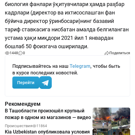
биология фанлари ўқитувчилари ҳамда раҳбар
кадрлари (директор ва ихтисослашган фан
бўйича директор ўринбосари)нинг базавий
тариф ставкасига нисбатан амалда белгиланган
устама ҳақи миқдори 2021 йил 1 январдан
бошлаб 50 фоизгача оширилади.
1448
0
Поделиться
Подписывайтесь на наш
Telegram
, чтобы быть
в курсе последних новостей.
Перейти
Рекомендуем
В Ташобласти произошёл крупный
пожар в одном из магазинов — видео
Происшествия
11864
Kia Uzbekistan опубликовала условия