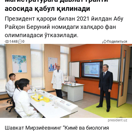
асосида қабул қилинади
Президент қарори билан 2021 йилдан Абу
Райҳон Беруний номидаги халқаро фан
олимпиадаси ўтказилади.
1448
0
Поделиться
president.uz
Шавкат Мирзиёевнинг “Кимё ва биология