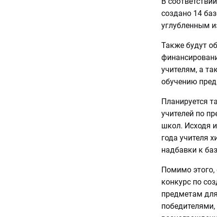
В соответствии
создано 14 ба
углубленным и
Также будут о
финансировани
учителям, а т
обучению пред
Планируется т
учителей по п
школ. Исходя и
года учителя х
надбавки к ба
Помимо этого, 
конкурс по со
предметам для
победителями