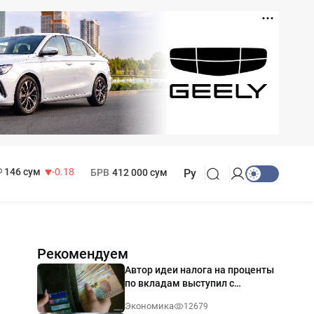
11 916 сум
28.92
13 749 сум
32.19
МРОТ
1 271 000 сум
146 сум
-0.18
БРВ
412 000 сум
Ру
Рекомендуем
Автор идеи налога на проценты
по вкладам выступил с
разъяснением
Экономика
12679