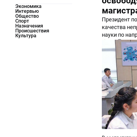
освобод
Экономика
магистр
Интервью
Общество
Президент по
Спорт
Назначения
качества неп
Происшествия
науки по нап
Культура
5373
0