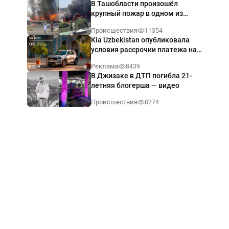
В Ташобласти произошёл
крупный пожар в одном из
магазинов — видео
Происшествия
11354
Kia Uzbekistan опубликовала
условия рассрочки платежа на
Kia Sonet со ставкой от 0%
Реклама
8439
годовых
В Джизаке в ДТП погибла 21-
летняя блогерша — видео
Происшествия
8274