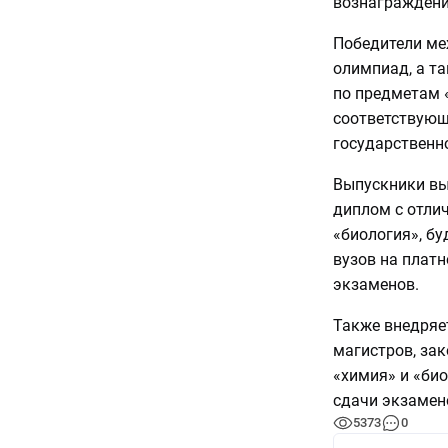
вознаграждени
Победители ме
олимпиад, а т
по предметам «
соответствующ
государственно
Выпускники вы
диплом с отли
«биология», б
вузов на плат
экзаменов.
Также внедряе
магистров, за
«химия» и «био
сдачи экзамен
5373
0