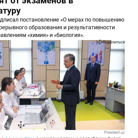
ят от экзаменов в
атуру
дписал постановление «О мерах по повышению
рерывного образования и результативности
равлениям «химия» и «биология».
Поделиться
President.uz