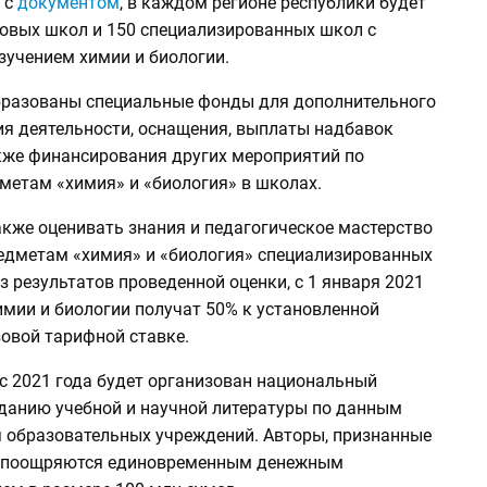
 с
документом
, в каждом регионе республики будет
зовых школ и 150 специализированных школ с
зучением химии и биологии.
бразованы специальные фонды для дополнительного
я деятельности, оснащения, выплаты надбавок
акже финансирования других мероприятий по
метам «химия» и «биология» в школах.
акже оценивать знания и педагогическое мастерство
редметам «химия» и «биология» специализированных
з результатов проведенной оценки, с 1 января 2021
имии и биологии получат 50% к установленной
зовой тарифной ставке.
с 2021 года будет организован национальный
зданию учебной и научной литературы по данным
 образовательных учреждений. Авторы, признанные
, поощряются единовременным денежным