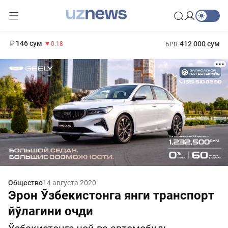
11 916 сум
28.92
13 749 сум
1 271 000 сум
32.19
МРОТ
146 сум
412 000 сум
-0.18
БРВ
Общество
14 августа 2020
Эрон Ўзбекистонга янги транспорт
йўлагини очди