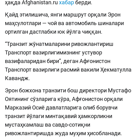
ҳақда Afghanistan.ru
хабар
берди.
Қайд этилишича, янги маршрут орқали Эрон
маҳсулотлари — чой ва автомобиль шиналари
ортилган дастлабки юк йўлга чиққан.
“Транзит жўнатмаларини ривожлантириш
Транспорт вазирлигимизнинг устувор
вазифаларидан бири”, деган Афғонистон
Транспорт вазирлиги расмий вакили Ҳекматулла
Кавандж.
Эрон божхона транзити бош директори Мустафо
Оятининг сўзларига кўра, Афғонистон орқали
Марказий Осиё давлатларига олиб борувчи
транзит йўлаги минтақавий ҳамкорликни
мустаҳкамлаш ва савдо-сотиқни
ривожлантиришда жуда муҳим ҳисобланади.