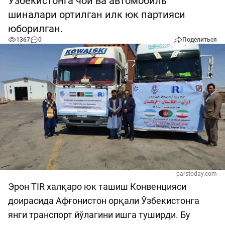
Ўзбекистонга чой ва автомобиль
шиналари ортилган илк юк партияси
юборилган.
1367
0
Поделиться
parstoday.com
Эрон TIR халқаро юк ташиш Конвенцияси
доирасида Афғонистон орқали Ўзбекистонга
янги транспорт йўлагини ишга туширди. Бу