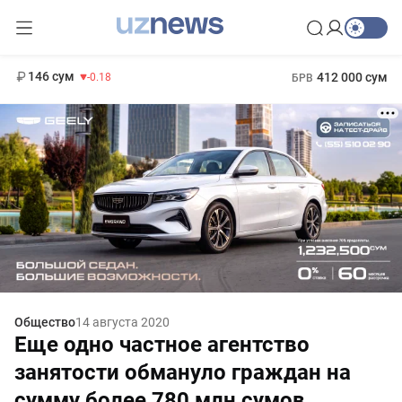
11 916 сум
28.92
13 749 сум
1 271 000 сум
32.19
МРОТ
146 сум
412 000 сум
-0.18
БРВ
Общество
14 августа 2020
Еще одно частное агентство
занятости обмануло граждан на
сумму более 780 млн сумов