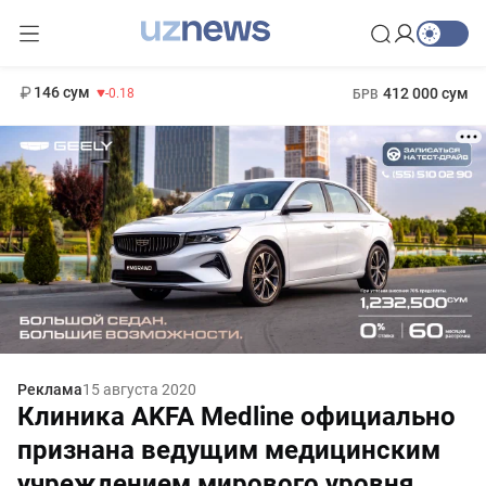
11 916 сум
28.92
13 749 сум
1 271 000 сум
32.19
МРОТ
146 сум
412 000 сум
-0.18
БРВ
Реклама
15 августа 2020
Клиника AKFA Medline официально
признана ведущим медицинским
учреждением мирового уровня