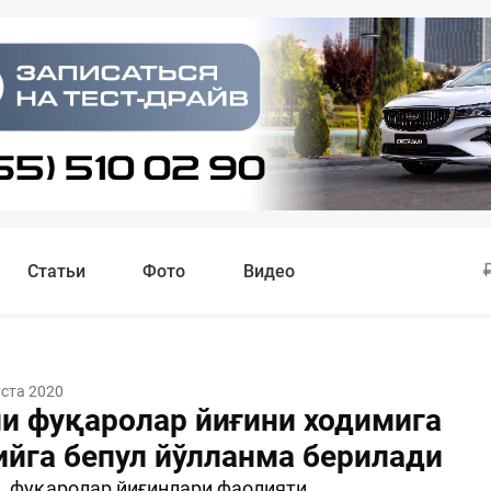
Статьи
Фото
Видео
уста 2020
и фуқаролар йиғини ходимига
ийга бепул йўлланма берилади
, фуқаролар йиғинлари фаолияти