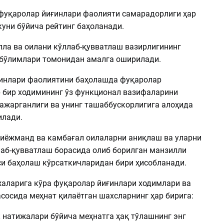
 фуқаролар йиғинлари фаолияти самарадорлиги ҳар
уни бўйича рейтинг баҳоланади.
ла ва оилани кўллаб-қувватлаш вазирлигининг
 бўлимлари томонидан амалга оширилади.
инлари фаолиятини баҳолашда фуқаролар
р бир ходимининг ўз функционал вазифаларини
ажарганлиги ва унинг ташаббускорлигига алоҳида
илади.
иёжманд ва камбағал оилаларни аниқлаш ва уларни
аб-қувватлаш борасида олиб борилган манзилли
и баҳолаш кўрсаткичларидан бири ҳисобланади.
аларига кўра фуқаролар йиғинлари ходимлари ва
сосида меҳнат қилаётган шахсларнинг ҳар бирига:
 натижалари бўйича меҳнатга ҳақ тўлашнинг энг