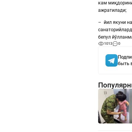
кам миқдорини
ажратилади;
– йил якуни н
санаторийлард
бепул йўлланм
1013
0
Подпи
быть 
Популярн