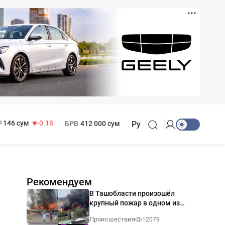
11 916 сум
28.92
13 749 сум
32.19
МРОТ
1 271 000 сум
146 сум
-0.18
БРВ
412 000 сум
Ру
Рекомендуем
В Ташобласти произошёл
крупный пожар в одном из
магазинов — видео
Происшествия
12079