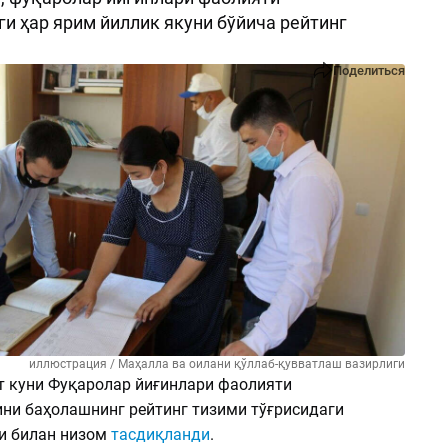
и ҳар ярим йиллик якуни бўйича рейтинг
Поделиться
иллюстрация / Маҳалла ва оилани қўллаб-қувватлаш вазирлиги
ст куни Фуқаролар йиғинлари фаолияти
ни баҳолашнинг рейтинг тизими тўғрисидаги
и билан низом
тасдиқланди
.