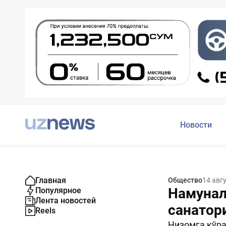
Новости
Главная
Общество
14 авг
Намунал
Популярное
Лента новостей
санатор
Reels
Низомга кўра