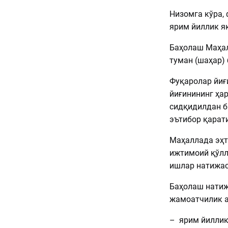
Низомга кўра,
ярим йиллик як
Баҳолаш Маҳал
туман (шаҳар)
Фуқаролар йиғ
йиғинининг ҳа
сидқидилдан б
эътибор қарат
Маҳаллада эҳт
ижтимоий қўлл
ишлар натижас
Баҳолаш натиж
жамоатчилик а
– ярим йиллик