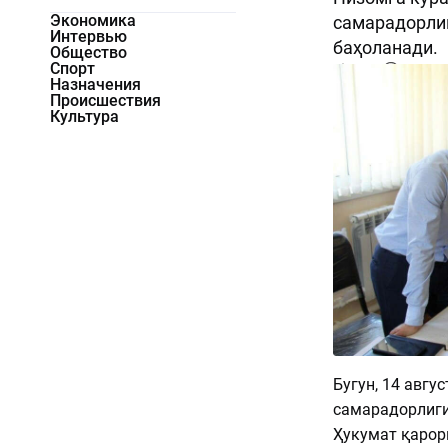
Экономика
самарадорлиг
Интервью
баҳоланади.
Общество
Спорт
1013
0
Назначения
Происшествия
Культура
Бугун, 14 авгу
самарадорлиги
Ҳукумат қарор