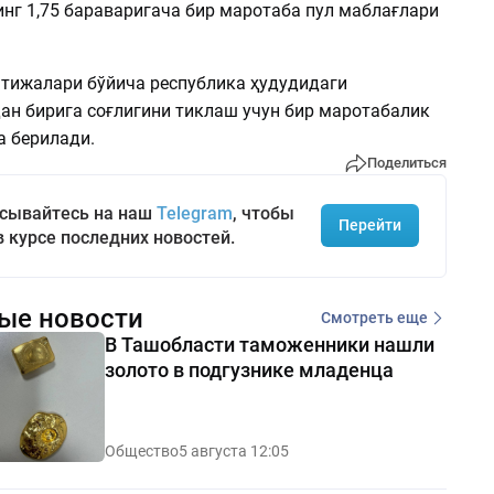
нг 1,75 бараваригача бир маротаба пул маблағлари
атижалари бўйича республика ҳудудидаги
ан бирига соғлигини тиклаш учун бир маротабалик
а берилади.
Поделиться
сывайтесь на наш
Telegram
, чтобы
Перейти
в курсе последних новостей.
ые новости
Смотреть еще
В Ташобласти таможенники нашли
золото в подгузнике младенца
Общество
5 августа 12:05