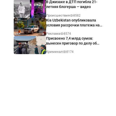
В Джизаке в ДТП погибла 21-
летняя блогерша — видео
Происшествия
8582
Kia Uzbekistan опубликовала
условия рассрочки платежа на
Kia Sonet со ставкой от 0%
Реклама
8574
годовых
Присвоено 7,4 млрд сумов:
вынесен приговор по делу об
обрушении путепровода в
Криминал
8174
Ташкенте