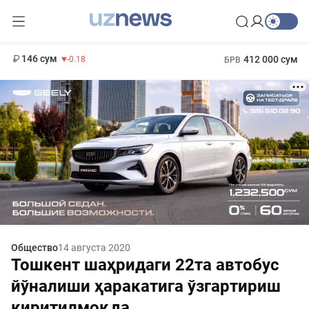
11 916 сум
28.92
13 749 сум
1 271 000 сум
32.19
МРОТ
146 сум
412 000 сум
-0.18
БРВ
Общество
14 августа 2020
Тошкент шаҳридаги 22та автобус
йўналиши ҳаракатига ўзгартириш
киритилмоқда