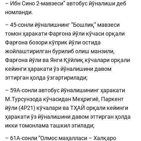
– Ибн Сино 2-мавзеси” автобус йўналиши деб
номланди.
– 45-сонли йўналишнинг “Бошлиқ” мавзеси
томон ҳаракати Фарғона йўли кўчаси орқали
Фарғона бозори кўприк йўли остида
жойлаштирилган бурилиб олиш манзили,
Фарғона йўли ва Янги Қўйлиқ кўчалари орқали
кейинги ҳаракати ўз йўналишини давом
эттирган ҳолда ўзгартирилади;
– 59А-сонли автобус йўналишининг ҳаракати
М.Турсунзода кўчасидан Меҳригиё, Паркент
йўли (4Р21) кўчалари ва ТҲАЙ орқали кейинги
ҳаракати ўз йўналишини давом эттирган ҳолда
икки томонлама ташкил этилади;
– 61А-сонли “Олмос маҳалласи – Халқаро