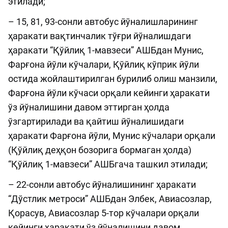
этилади;
– 15, 81, 93-сонли автобус йўналишларининг
ҳаракати вақтинчалик тўғри йўналишдаги
ҳаракати “Қўйлиқ 1-мавзеси” АШБдан Мунис,
Фарғона йўли кўчалари, Қўйлиқ кўприк йўли
остида жойлаштирилган бурилиб олиш манзили,
Фарғона йўли кўчаси орқали кейинги ҳаракати
ўз йўналишини давом эттирган ҳолда
ўзгартирилади ва қайтиш йўналишидаги
ҳаракати Фарғона йўли, Мунис кўчалари орқали
(Қўйлиқ деҳқон бозорига бормаган ҳолда)
“Қўйлиқ 1-мавзеси” АШБгача ташкил этилади;
– 22-сонли автобус йўналишининг ҳаракати
“Дўстлик метроси” АШБдан Элбек, Авиасозлар,
Қорасув, Авиасозлар 5-тор кўчалари орқали
кейинги ҳаракати ўз йўналишини давом