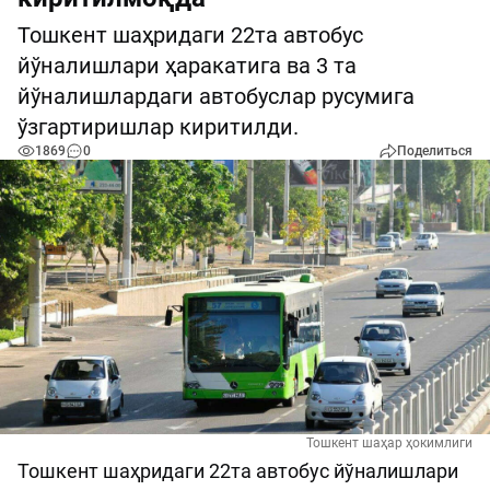
Тошкент шаҳридаги 22та автобус
йўналишлари ҳаракатига ва 3 та
йўналишлардаги автобуслар русумига
ўзгартиришлар киритилди.
1869
0
Поделиться
Тошкент шаҳар ҳокимлиги
Тошкент шаҳридаги 22та автобус йўналишлари