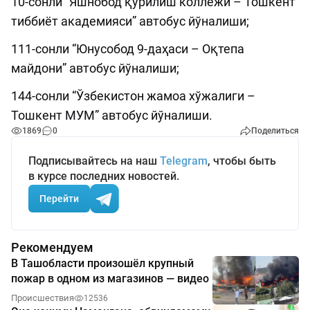
10-сонли “Яшнобод қурилиш коллежи – Тошкент
тиббиёт академияси” автобус йўналиши;
111-сонли “Юнусобод 9-даҳаси – Оқтепа
майдони” автобус йўналиши;
144-сонли “Ўзбекистон жамоа хўжалиги –
Тошкент МУМ” автобус йўналиши.
1869
0
Поделиться
Подписывайтесь на наш
Telegram
, чтобы быть
в курсе последних новостей.
Перейти
Рекомендуем
В Ташобласти произошёл крупный
пожар в одном из магазинов — видео
Происшествия
12536