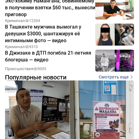
Экс-хокиму Намангана, обвиняемому
в получении взятки $60 тыс., вынесли
приговор
Криминал
12304
В Ташкенте мужчина вымогал у
девушки $3000, шантажируя её
интимными фото — видео
Криминал
9310
В Джизаке в ДТП погибла 21-летняя
блогерша — видео
Происшествия
9005
Популярные новости
Смотреть еще