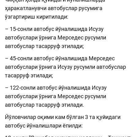
ҳаракатланувчи автобуслар русумига
ўзгартириш киритилади:
– 15-сонли автобус йўналишида Исузу
автобуслари ўрнига Мерседес русумли
автобуслар тасарруф этилади;
– 45-сонли автобус йўналишида Мерседес
автобуслари ўрнига Исузу русумли автобуслар
тасарруф этилади;
– 122-сонли автобус йўналишида Исузу
автобуслари ўрнига Мерседес русумли
автобуслар тасарруф этилади.
Йўловчилар оқими кам бўлган 3 та қуйидаги
автобус йўналишлари ёпилди: