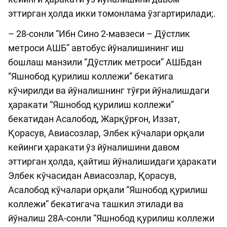
эттирган ҳолда икки томонлама ўзгартирилади;.
– 28-сонли “Ибн Сино 2-мавзеси – Дўстлик
метроси АШБ” автобус йўналишининг иш
бошлаш манзили “Дўстлик метроси” АШБдан
“Яшнобод қурилиш коллежи” бекатига
кўчирилди ва йўналишнинг тўғри йўналишдаги
ҳаракати “Яшнобод қурилиш коллежи”
бекатидан Асалобод, Жарқўрғон, Иззат,
Қорасув, Авиасозлар, Элбек кўчалари орқали
кейинги ҳаракати ўз йўналишини давом
эттирган ҳолда, қайтиш йўналишидаги ҳаракати
Элбек кўчасидан Авиасозлар, Қорасув,
Асалобод кўчалари орқали “Яшнобод қурилиш
коллежи” бекатигача ташкил этилади ва
йўналиш 28А-сонли “Яшнобод қурилиш коллежи