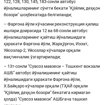
122, 128, 130, 145, 183-сонли автобус
йўналишларининг сўнгги бекати "Қўйлиқ деҳқон
бозори" шоҳбекатида белгиланди;
– Фарғона йўли кўчасини реконструкция қилиш
ишлари доирасида 12 ва 68-сонли автобус
йўналишларининг қайтиш йўналишидаги
ҳаракати Фарғона йўли, Жарқўрғон, Иззат,
Уйсозлар-2, Уйсозлар кўчалари орқали
вақтинчалик ўзгартирилади;
– 13т-сонли “Сувсоз мавзеси – Тошкент вокзали
АШБ” автобус йўналишининг қайтиш
йўналишидаги ҳаракати Фарғона йўли,
Х.Байқаро кўчалари орқали (ТҲАЙ орқали
“Қўйлиқ деҳқон бозори” бекатига кирмаган
ҳолда) “Сувсоз мавзеси” АШБгача ташкил