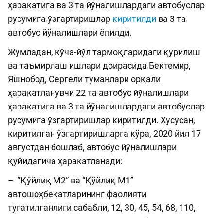
ҳаракатига ва 3 та йўналишлардаги автобуслар
русумига ўзгартиришлар
киритилди
ва 3 та
автобус йўналишлари ёпилди.
Жумладан, кўча-йўл тармоқларидаги қурилиш
ва таъмирлаш ишлари доирасида Бектемир,
Яшнобод, Сергели туманлари орқали
ҳаракатланувчи 22 та автобус йўналишлари
ҳаракатига ва 3 та йўналишлардаги автобуслар
русумига ўзгартиришлар киритилди. Хусусан,
киритилган ўзгартиришларга кўра, 2020 йил 17
августдан бошлаб, автобус йўналишлари
қуйидагича ҳаракатланади:
– “Қўйлиқ М2” ва “Қўйлиқ М1”
автошоҳбекатларининг фаолияти
тугатилганлиги сабабли, 12, 30, 45, 54, 68, 110,