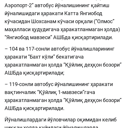
Аэропорт-2” автобус йўналишининг қайтиш
йўналишидаги ҳаракати Катта Янгиобод
кўчасидан Шохсанам кўчаси орқали (“Олмос”
маҳалласи ҳудудигача ҳаракатланмаган ҳолда)
“Янгиобод мавзеси” АШБда қисқартирилади.
– 104 ва 117-сонли автобус йўналишларининг
ҳаракати “Бахт кўли” бекатигача
ҳаракатланмаган ҳолда “Қўйлиқ деҳқон бозори”
АШБда қисқартирилади;
– 119-сонли автобус йўналишининг ҳаракати
вақтинчалик “Қўйлиқ 1-мавзеси”гача
ҳаракатланмаган ҳолда “Қўйлиқ деҳқон бозори”
АШБда қисқартирилади.
Йўналишлардаги йўловчилар оқимидан келиб
чиққан ҳолда қуйидаги йўналишларда