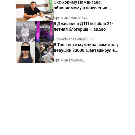
Экс-хокиму Намангана,
обвиняемому в получении
взятки $60 тыс., вынесли
Криминал
10642
приговор
В Джизаке в ДТП погибла 21-
летняя блогерша — видео
Происшествия
8858
В Ташкенте мужчина вымогал у
девушки $3000, шантажируя её
интимными фото — видео
Криминал
8423