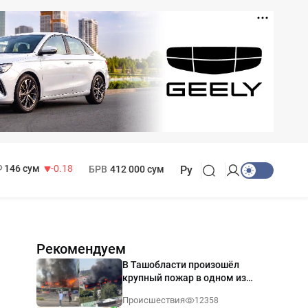
11 916 сум
28.92
13 749 сум
32.19
МРОТ
1 271 000 сум
146 сум
-0.18
БРВ
412 000 сум
Ру
Рекомендуем
В Ташобласти произошёл
крупный пожар в одном из
магазинов — видео
Происшествия
12358