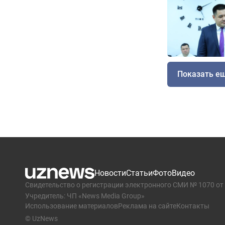
Показать е
Новости
Статьи
Фото
Видео
Свидетельство о регистрации электронного СМИ № 1070 от 
Учредитель: ЧП «News Media Group»
Использование материалов
Реклама на сайте
Контакты
© UzNews