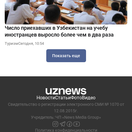
Число приехавших в Узбекистан на учебу
иностранцев выросло более чем в два раза
Туризм
Сегодня, 10:54
Показать еще
Новости
Статьи
Фото
Видео
Свидетельство о регистрации электронного СМИ № 1070 от
12.08.2015г.
Учредитель: ЧП «News Media Group»
Политика конфиденциальности