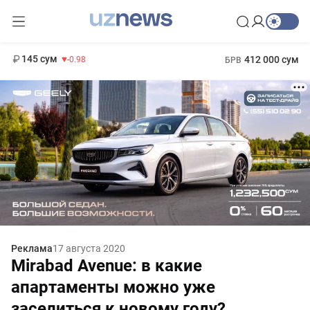
11 952 сум
36.46
13 780 сум
1 271 000 сум
30.12
МРОТ
145 сум
412 000 сум
-0.98
БРВ
Реклама
17 августа 2020
Mirabad Avenue: в какие
апартаменты можно уже
заселиться к новому году?