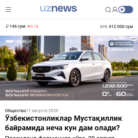
11 916 сум
28.92
13 749 сум
1 271 000 сум
32.19
МРОТ
146 сум
412 000 сум
-0.18
БРВ
Общество
17 августа 2020
Ўзбекистонликлар Мустақиллик
байрамида неча кун дам олади?