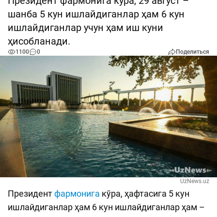
Президент фармонига кўра, 29 август –
шанба 5 кун ишлайдиганлар ҳам 6 кун
ишлайдиганлар учун ҳам иш куни
ҳисобланади.
1100
0
Поделиться
UzNews.uz
Президент
фармонига
кўра, ҳафтасига 5 кун
ишлайдиганлар ҳам 6 кун ишлайдиганлар ҳам –