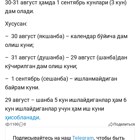
30-31 август ҳамда 1 сентябрь кунлари (3 кун)
дам олади.
Хусусан:
– 30 август (якшанба) – календар бўйича дам
олиш куни;
– 31 август (душанба) – 29 август (шанба)дан
кўчирилган дам олиш куни;
– 1 сентябрь (сешанба) – ишланмайдиган
байрам куни.
29 август – шанба 5 кун ишлайдиганлар ҳам 6
кун ишлайдиганлар учун ҳам иш куни
ҳисобланади
.
1100
0
Поделиться
Подписывайтесь на наш
Telegram
, чтобы быть