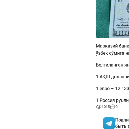
Марказий банк
ўзбек сўмига н
Белгиланган ян
1 АҚШ доллари 
1 евро – 12 133
1 Россия рубли 
1015
0
Подпи
быть 