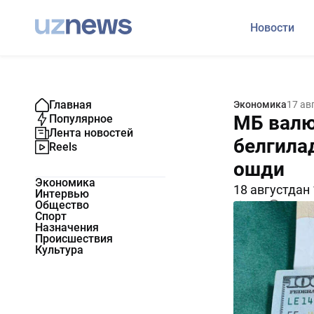
Новости
Главная
Экономика
17 ав
МБ валю
Популярное
Лента новостей
белгилад
Reels
ошди
Экономика
18 августдан
Интервью
Общество
1015
0
Спорт
Назначения
Происшествия
Культура