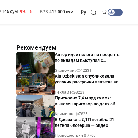
13 749 сум
32.19
МРОТ
1 271 000 сум
146 сум
-0.18
БРВ
412 000 сум
Ру
Рекомендуем
Автор идеи налога на проценты
по вкладам выступил с
разъяснением
Экономика
12231
Kia Uzbekistan опубликовала
условия рассрочки платежа на
Kia Sonet со ставкой от 0%
Реклама
8223
годовых
Присвоено 7,4 млрд сумов:
вынесен приговор по делу об
обрушении путепровода в
Криминал
7825
Ташкенте
В Джизаке в ДТП погибла 21-
летняя блогерша — видео
Происшествия
7707