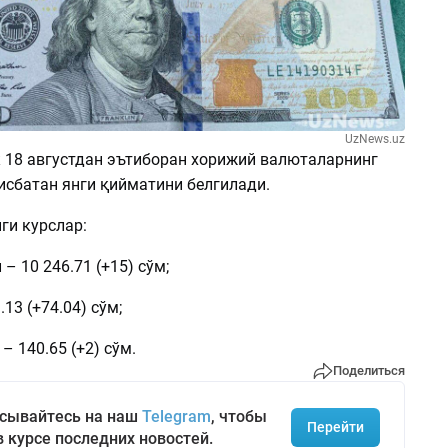
UzNews.uz
 18 августдан эътиборан хорижий валюталарнинг
исбатан янги қийматини белгилади.
ги курслар:
– 10 246.71 (+15) сўм;
.13 (+74.04) сўм;
– 140.65 (+2) сўм.
Поделиться
сывайтесь на наш
Telegram
, чтобы
Перейти
в курсе последних новостей.