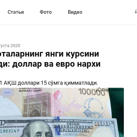
Статьи
Фото
Видео
густа 2020
таларнинг янги курсини
и: доллар ва евро нархи
 1 АҚШ доллари 15 сўмга қимматлади.
Поделиться