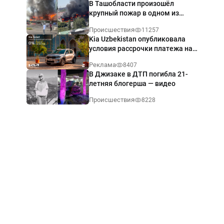
В Ташобласти произошёл
крупный пожар в одном из
магазинов — видео
Происшествия
11257
Kia Uzbekistan опубликовала
условия рассрочки платежа на
Kia Sonet со ставкой от 0%
Реклама
8407
годовых
В Джизаке в ДТП погибла 21-
летняя блогерша — видео
Происшествия
8228