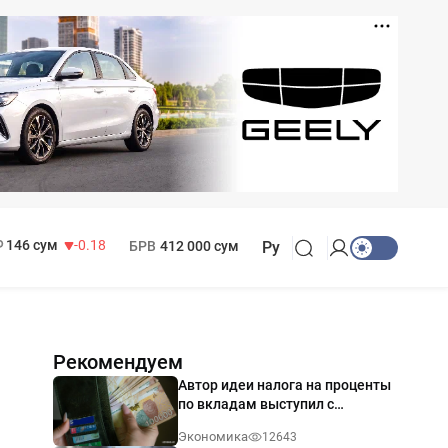
11 916 сум
28.92
13 749 сум
32.19
МРОТ
1 271 000 сум
146 сум
-0.18
БРВ
412 000 сум
Ру
Рекомендуем
Автор идеи налога на проценты
по вкладам выступил с
разъяснением
Экономика
12643