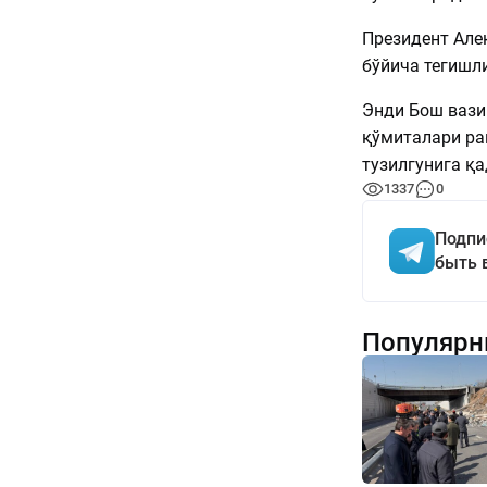
Президент Але
бўйича тегишл
Энди Бош вазир
қўмиталари ра
тузилгунига қ
1337
0
Подпи
быть 
Популярн