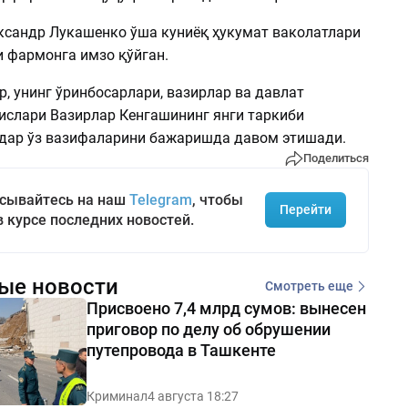
ксандр Лукашенко ўша куниёқ ҳукумат ваколатлари
и фармонга имзо қўйган.
, унинг ўринбосарлари, вазирлар ва давлат
ислари Вазирлар Кенгашининг янги таркиби
адар ўз вазифаларини бажаришда давом этишади.
Поделиться
сывайтесь на наш
Telegram
, чтобы
Перейти
в курсе последних новостей.
ые новости
Смотреть еще
Присвоено 7,4 млрд сумов: вынесен
приговор по делу об обрушении
путепровода в Ташкенте
Криминал
4 августа 18:27