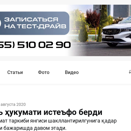
Статьи
Фото
Видео
 августа 2020
ь ҳукумати истеъфо берди
мат таркиби янгиси шакллантирилгунига қадар
и бажаришда давом этади.