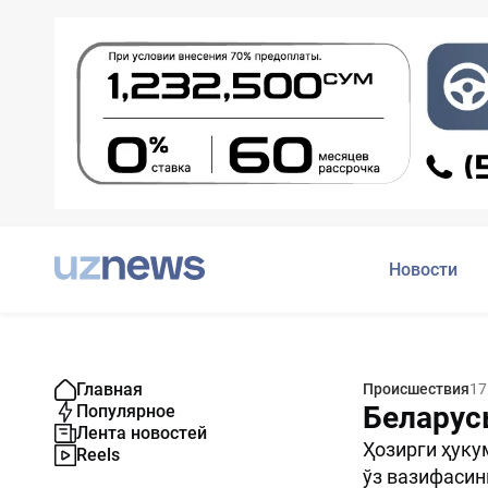
Новости
Главная
Происшествия
17
Беларус
Популярное
Лента новостей
Ҳозирги ҳуку
Reels
ўз вазифасин