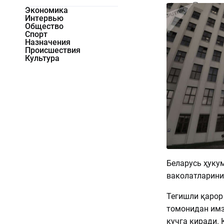
1337
0
Экономика
Интервью
Общество
Спорт
Назначения
Происшествия
Культура
Беларусь ҳукум
ваколатларини
Тегишли қарор
томонидан имз
кучга киради. 